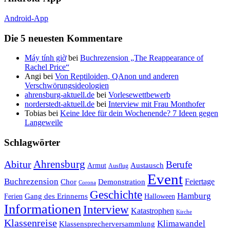
Android-App
Die 5 neuesten Kommentare
Máy tính giờ
bei
Buchrezension „The Reappearance of
Rachel Price“
Angi
bei
Von Reptiloiden, QAnon und anderen
Verschwörungsideologien
ahrensburg-aktuell.de
bei
Vorlesewettbewerb
norderstedt-aktuell.de
bei
Interview mit Frau Monthofer
Tobias
bei
Keine Idee für dein Wochenende? 7 Ideen gegen
Langeweile
Schlagwörter
Ahrensburg
Abitur
Berufe
Austausch
Armut
Ausflug
Event
Buchrezension
Feiertage
Chor
Demonstration
Corona
Geschichte
Hamburg
Gang des Erinnerns
Ferien
Halloween
Informationen
Interview
Katastrophen
Kirche
Klassenreise
Klimawandel
Klassensprecherversammlung