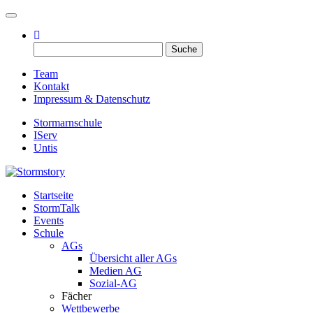
Toggle navigation
Suche
nach:
Team
Kontakt
Impressum & Datenschutz
Stormarnschule
IServ
Untis
Startseite
Eure digitale Schülerzeitung
StormTalk
Stormstory
Events
Schule
AGs
Übersicht aller AGs
Medien AG
Sozial-AG
Fächer
Wettbewerbe