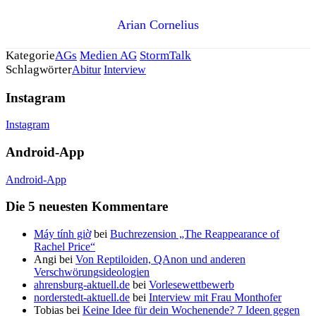
Arian Cornelius
Kategorie
AGs
Medien AG
StormTalk
Schlagwörter
Abitur
Interview
Instagram
Instagram
Android-App
Android-App
Die 5 neuesten Kommentare
Máy tính giờ
bei
Buchrezension „The Reappearance of
Rachel Price“
Angi
bei
Von Reptiloiden, QAnon und anderen
Verschwörungsideologien
ahrensburg-aktuell.de
bei
Vorlesewettbewerb
norderstedt-aktuell.de
bei
Interview mit Frau Monthofer
Tobias
bei
Keine Idee für dein Wochenende? 7 Ideen gegen