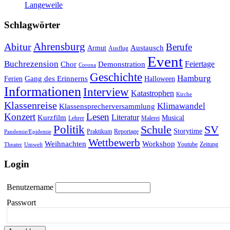
Langeweile
Schlagwörter
Ahrensburg
Abitur
Berufe
Austausch
Armut
Ausflug
Event
Buchrezension
Feiertage
Chor
Demonstration
Corona
Geschichte
Hamburg
Gang des Erinnerns
Ferien
Halloween
Informationen
Interview
Katastrophen
Kirche
Klassenreise
Klimawandel
Klassensprecherversammlung
Konzert
Lesen
Literatur
Kurzfilm
Musical
Lehrer
Malerei
Politik
Schule
SV
Storytime
Praktikum
Reportage
Pandemie/Epidemie
Wettbewerb
Weihnachten
Workshop
Youtube
Zeitung
Theater
Umwelt
Login
Benutzername
Passwort