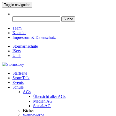
Toggle navigation
Suche
nach:
Team
Kontakt
Impressum & Datenschutz
Stormarnschule
IServ
Untis
Startseite
Eure digitale Schülerzeitung
StormTalk
Stormstory
Events
Schule
AGs
Übersicht aller AGs
Medien AG
Sozial-AG
Fächer
Wettbewerbe