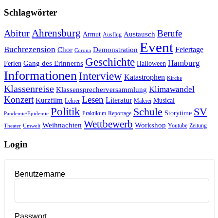
Schlagwörter
Ahrensburg
Abitur
Berufe
Austausch
Armut
Ausflug
Event
Buchrezension
Feiertage
Chor
Demonstration
Corona
Geschichte
Hamburg
Gang des Erinnerns
Ferien
Halloween
Informationen
Interview
Katastrophen
Kirche
Klassenreise
Klimawandel
Klassensprecherversammlung
Konzert
Lesen
Literatur
Kurzfilm
Musical
Lehrer
Malerei
Politik
Schule
SV
Storytime
Praktikum
Reportage
Pandemie/Epidemie
Wettbewerb
Weihnachten
Workshop
Youtube
Zeitung
Theater
Umwelt
Login
Benutzername
Passwort