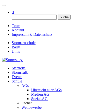
Toggle navigation
Suche
nach:
Team
Kontakt
Impressum & Datenschutz
Stormarnschule
IServ
Untis
Startseite
Eure digitale Schülerzeitung
StormTalk
Stormstory
Events
Schule
AGs
Übersicht aller AGs
Medien AG
Sozial-AG
Fächer
Wettbewerbe