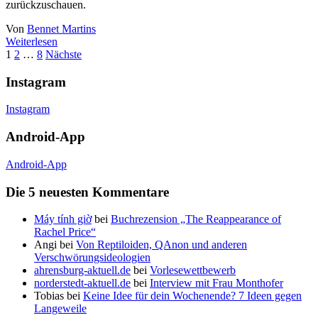
zurückzuschauen.
Von
Bennet Martins
Weiterlesen
Beitrags-
1
2
…
8
Nächste
Navigation
Instagram
Instagram
Android-App
Android-App
Die 5 neuesten Kommentare
Máy tính giờ
bei
Buchrezension „The Reappearance of
Rachel Price“
Angi
bei
Von Reptiloiden, QAnon und anderen
Verschwörungsideologien
ahrensburg-aktuell.de
bei
Vorlesewettbewerb
norderstedt-aktuell.de
bei
Interview mit Frau Monthofer
Tobias
bei
Keine Idee für dein Wochenende? 7 Ideen gegen
Langeweile