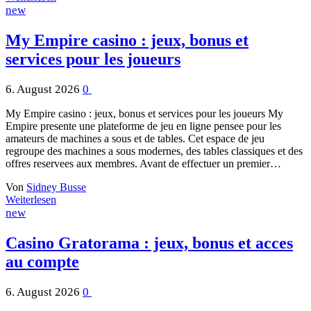
new
My Empire casino : jeux, bonus et
services pour les joueurs
6. August 2026
0
My Empire casino : jeux, bonus et services pour les joueurs My
Empire presente une plateforme de jeu en ligne pensee pour les
amateurs de machines a sous et de tables. Cet espace de jeu
regroupe des machines a sous modernes, des tables classiques et des
offres reservees aux membres. Avant de effectuer un premier…
Von
Sidney Busse
Weiterlesen
new
Casino Gratorama : jeux, bonus et acces
au compte
6. August 2026
0