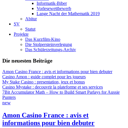
Informatik-Biber
Vorlesewettbewerb
Lange Nacht der Mathematik 2019
Abitur
SV
Statut
Projekte
Das Kurzfilm-Kino
Die Stolpersteinverlegung
Das Schülerzeitungs-Archiv
Die neuesten Beiträge
Amon Casino France : avis et informations pour bien debuter
Casino Amon : guide complet pour les joueurs
My Stake Casino : presentation, jeux et bonus
Casino Mystake : decouvrir la plateforme et ses services
7Bit Accumulator Math – How to Build Smart Parlays for Aussie
Punters
new
Amon Casino France : avis et
informations pour bien debuter