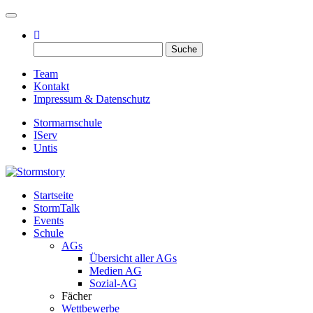
Toggle navigation
Suche
nach:
Team
Kontakt
Impressum & Datenschutz
Stormarnschule
IServ
Untis
Startseite
Eure digitale Schülerzeitung
StormTalk
Stormstory
Events
Schule
AGs
Übersicht aller AGs
Medien AG
Sozial-AG
Fächer
Wettbewerbe