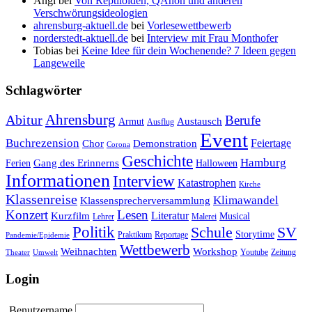
Angi
bei
Von Reptiloiden, QAnon und anderen
Verschwörungsideologien
ahrensburg-aktuell.de
bei
Vorlesewettbewerb
norderstedt-aktuell.de
bei
Interview mit Frau Monthofer
Tobias
bei
Keine Idee für dein Wochenende? 7 Ideen gegen
Langeweile
Schlagwörter
Ahrensburg
Abitur
Berufe
Austausch
Armut
Ausflug
Event
Buchrezension
Feiertage
Chor
Demonstration
Corona
Geschichte
Hamburg
Gang des Erinnerns
Ferien
Halloween
Informationen
Interview
Katastrophen
Kirche
Klassenreise
Klimawandel
Klassensprecherversammlung
Konzert
Lesen
Literatur
Kurzfilm
Musical
Lehrer
Malerei
Politik
Schule
SV
Storytime
Praktikum
Reportage
Pandemie/Epidemie
Wettbewerb
Weihnachten
Workshop
Youtube
Zeitung
Theater
Umwelt
Login
Benutzername