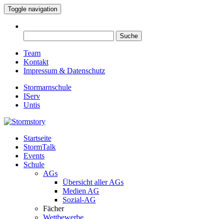
Toggle navigation
Suche
nach:
Team
Kontakt
Impressum & Datenschutz
Stormarnschule
IServ
Untis
Startseite
Eure digitale Schülerzeitung
StormTalk
Stormstory
Events
Schule
AGs
Übersicht aller AGs
Medien AG
Sozial-AG
Fächer
Wettbewerbe