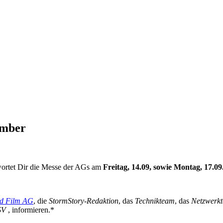
ember
twortet Dir die Messe der AGs am
Freitag, 14.09, sowie Montag, 17.0
d Film AG
, die
StormStory-Redaktion
, das
Technikteam
, das
Netzwerk
SV
, informieren.*