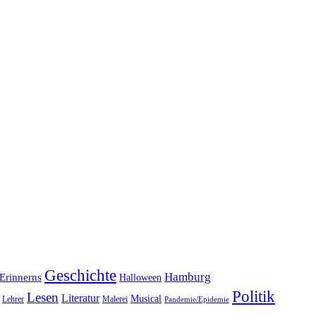
Geschichte
Hamburg
Erinnerns
Halloween
Politik
Lesen
Literatur
Musical
Lehrer
Malerei
Pandemie/Epidemie