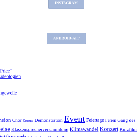
INSTAGRAM
ANDROID-APP
Price“
ideologien
ngeweile
Event
nsion
Feiertage
Chor
Demonstration
Gang des 
Ferien
Corona
eise
Konzert
Klimawandel
Klassensprecherversammlung
Kurzfilm