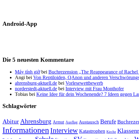
Android-App
Die 5 neuesten Kommentare
Máy tính giờ
bei
Buchrezension „The Reappearance of Rachel 
Angi
bei
Von Reptiloiden, QAnon und anderen Verschwörungs
ahrensburg-aktuell.de
bei
Vorlesewettbewerb
norderstedt-aktuell.de
bei
Interview mit Frau Monthofer
Tobias
bei
Keine Idee für dein Wochenende? 7 Ideen gegen La
Schlagwörter
Ahrensburg
Abitur
Berufe
Buchreze
Austausch
Armut
Ausflug
Informationen
Interview
Klassenr
Katastrophen
Kirche
Schule
SV