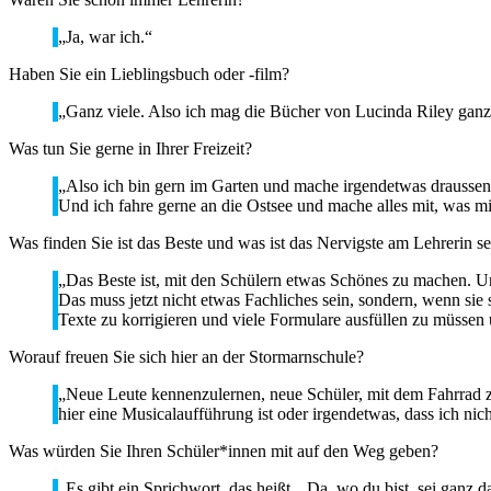
„Ja, war ich.“
Haben Sie ein Lieblingsbuch oder -film?
„Ganz viele. Also ich mag die Bücher von Lucinda Riley ganz ger
Was tun Sie gerne in Ihrer Freizeit?
„Also ich bin gern im Garten und mache irgendetwas draussen.
Und ich fahre gerne an die Ostsee und mache alles mit, was mi
Was finden Sie ist das Beste und was ist das Nervigste am Lehrerin se
„Das Beste ist, mit den Schülern etwas Schönes zu machen. Un
Das muss jetzt nicht etwas Fachliches sein, sondern, wenn sie
Texte zu korrigieren und viele Formulare ausfüllen zu müssen
Worauf freuen Sie sich hier an der Stormarnschule?
„Neue Leute kennenzulernen, neue Schüler, mit dem Fahrrad 
hier eine Musicalaufführung ist oder irgendetwas, dass ich ni
Was würden Sie Ihren Schüler*innen mit auf den Weg geben?
„Es gibt ein Sprichwort, das heißt „Da, wo du bist, sei ganz