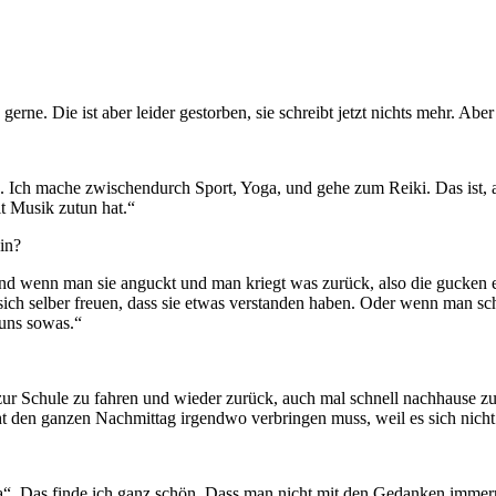
ne. Die ist aber leider gestorben, sie schreibt jetzt nichts mehr. Aber 
 Ich mache zwischendurch Sport, Yoga, und gehe zum Reiki. Das ist, al
t Musik zutun hat.“
in?
d wenn man sie anguckt und man kriegt was zurück, also die gucken ein
 sich selber freuen, dass sie etwas verstanden haben. Oder wenn man sc
 uns sowas.“
zur Schule zu fahren und wieder zurück, auch mal schnell nachhause 
cht den ganzen Nachmittag irgendwo verbringen muss, weil es sich nich
 da“. Das finde ich ganz schön. Dass man nicht mit den Gedanken immer