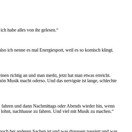
ich habe alles von ihr gelesen.“
so ich nenne es mal Energiesport, weil es so komisch klingt.
en richtig an und man merkt, jetzt hat man etwas erreicht.
hön Musik macht oderso. Und das nervigste ist lange, schlechte
zu fahren und dann Nachmittags oder Abends wieder hin, wenn
t lohnt, nachhause zu fahren. Und viel mit Musik zu machen.“
noch bei anderen Sachen ist und was draussen passiert und was