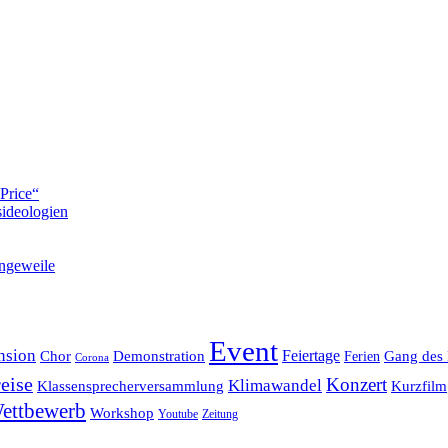
Price“
ideologien
ngeweile
Event
nsion
Feiertage
Chor
Demonstration
Gang des 
Ferien
Corona
eise
Konzert
Klimawandel
Klassensprecherversammlung
Kurzfilm
ettbewerb
Workshop
Youtube
Zeitung