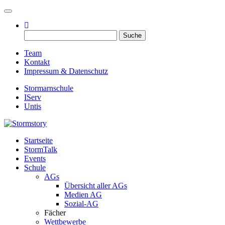
Toggle navigation
Suche
nach:
Team
Kontakt
Impressum & Datenschutz
Stormarnschule
IServ
Untis
Startseite
Eure digitale Schülerzeitung
StormTalk
Stormstory
Events
Schule
AGs
Übersicht aller AGs
Medien AG
Sozial-AG
Fächer
Wettbewerbe