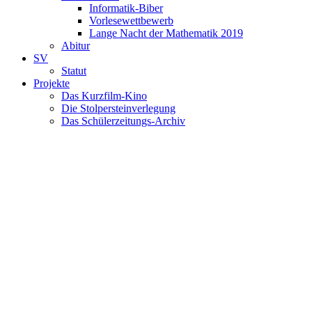
Informatik-Biber
Vorlesewettbewerb
Lange Nacht der Mathematik 2019
Abitur
SV
Statut
Projekte
Das Kurzfilm-Kino
Die Stolpersteinverlegung
Das Schülerzeitungs-Archiv