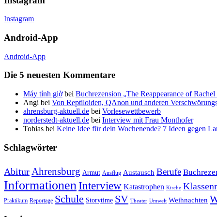
Instagram
Instagram
Android-App
Android-App
Die 5 neuesten Kommentare
Máy tính giờ
bei
Buchrezension „The Reappearance of Rachel 
Angi
bei
Von Reptiloiden, QAnon und anderen Verschwörungs
ahrensburg-aktuell.de
bei
Vorlesewettbewerb
norderstedt-aktuell.de
bei
Interview mit Frau Monthofer
Tobias
bei
Keine Idee für dein Wochenende? 7 Ideen gegen La
Schlagwörter
Ahrensburg
Abitur
Berufe
Buchreze
Austausch
Armut
Ausflug
Informationen
Interview
Klassenr
Katastrophen
Kirche
Schule
SV
W
Weihnachten
Storytime
Praktikum
Reportage
Theater
Umwelt