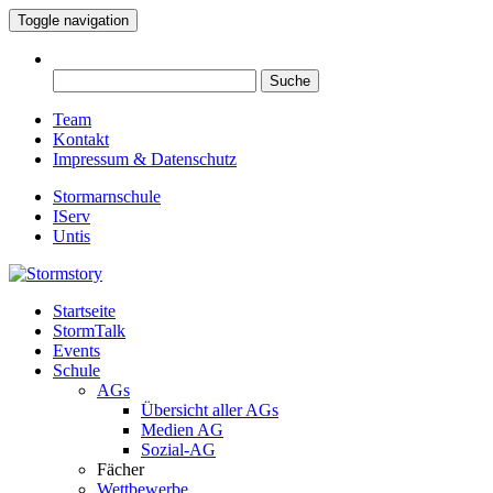
Toggle navigation
Suche
nach:
Team
Kontakt
Impressum & Datenschutz
Stormarnschule
IServ
Untis
Startseite
Eure digitale Schülerzeitung
StormTalk
Stormstory
Events
Schule
AGs
Übersicht aller AGs
Medien AG
Sozial-AG
Fächer
Wettbewerbe