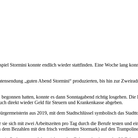
piel Stormini konnte endlich wieder stattfinden. Eine Woche lang konn
htensendung „guten Abend Stormini“ produzierten, bis hin zur Zweirad
begonnen hatten, konnte es dann Sonntagabend richtig losgehen. Die 
uch direkt wieder Geld für Steuern und Krankenkasse abgeben.
ürgermeisterin aus 2019, mit dem Stadtschlüssel symbolisch das Stadtto
r sie sich mit zwei Arbeitszeiten pro Tag durch die Berufe testen un
ch dem Bezahlen mit den frisch verdienten Stormark) auf den Trampolin