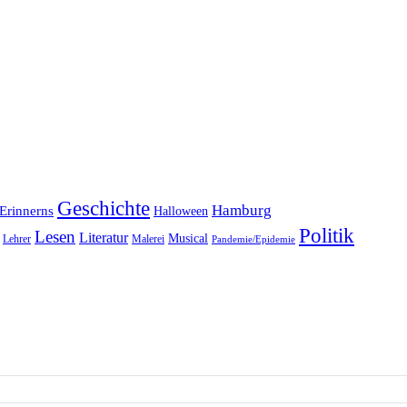
Geschichte
Hamburg
Erinnerns
Halloween
Politik
Lesen
Literatur
Musical
Lehrer
Malerei
Pandemie/Epidemie