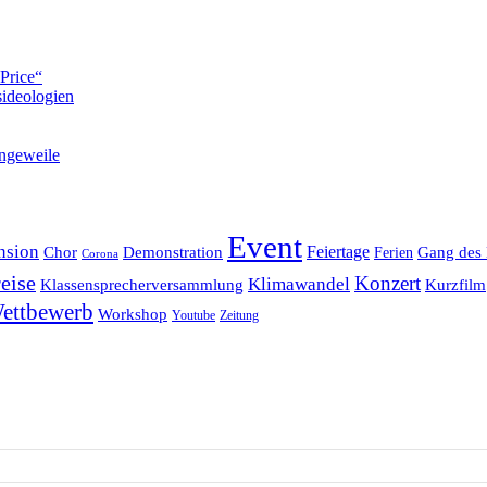
Price“
ideologien
ngeweile
Event
nsion
Feiertage
Chor
Demonstration
Gang des 
Ferien
Corona
eise
Konzert
Klimawandel
Klassensprecherversammlung
Kurzfilm
ettbewerb
Workshop
Youtube
Zeitung