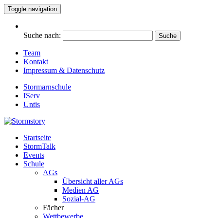
Toggle navigation
Suche nach:
Team
Kontakt
Impressum & Datenschutz
Stormarnschule
IServ
Untis
Startseite
Eure digitale Schülerzeitung
StormTalk
Stormstory
Events
Schule
AGs
Übersicht aller AGs
Medien AG
Sozial-AG
Fächer
Wettbewerbe