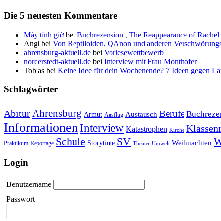
Die 5 neuesten Kommentare
Máy tính giờ
bei
Buchrezension „The Reappearance of Rachel 
Angi
bei
Von Reptiloiden, QAnon und anderen Verschwörungs
ahrensburg-aktuell.de
bei
Vorlesewettbewerb
norderstedt-aktuell.de
bei
Interview mit Frau Monthofer
Tobias
bei
Keine Idee für dein Wochenende? 7 Ideen gegen La
Schlagwörter
Ahrensburg
Abitur
Berufe
Buchreze
Austausch
Armut
Ausflug
Informationen
Interview
Klassenr
Katastrophen
Kirche
Schule
SV
W
Weihnachten
Storytime
Praktikum
Reportage
Theater
Umwelt
Login
Benutzername
Passwort