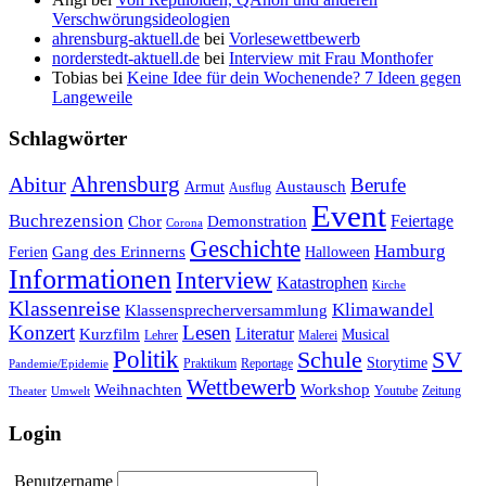
Verschwörungsideologien
ahrensburg-aktuell.de
bei
Vorlesewettbewerb
norderstedt-aktuell.de
bei
Interview mit Frau Monthofer
Tobias
bei
Keine Idee für dein Wochenende? 7 Ideen gegen
Langeweile
Schlagwörter
Ahrensburg
Abitur
Berufe
Austausch
Armut
Ausflug
Event
Buchrezension
Feiertage
Chor
Demonstration
Corona
Geschichte
Hamburg
Gang des Erinnerns
Ferien
Halloween
Informationen
Interview
Katastrophen
Kirche
Klassenreise
Klimawandel
Klassensprecherversammlung
Konzert
Lesen
Literatur
Kurzfilm
Musical
Lehrer
Malerei
Politik
Schule
SV
Storytime
Praktikum
Reportage
Pandemie/Epidemie
Wettbewerb
Weihnachten
Workshop
Youtube
Zeitung
Theater
Umwelt
Login
Benutzername