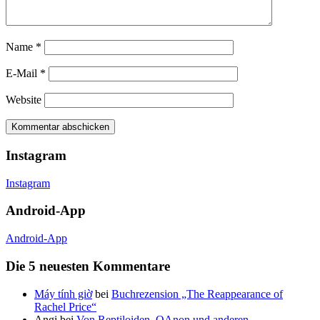
Name
*
E-Mail
*
Website
Instagram
Instagram
Android-App
Android-App
Die 5 neuesten Kommentare
Máy tính giờ
bei
Buchrezension „The Reappearance of
Rachel Price“
Angi
bei
Von Reptiloiden, QAnon und anderen