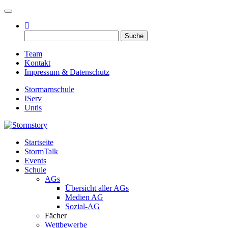
Toggle navigation
Suche
nach:
Team
Kontakt
Impressum & Datenschutz
Stormarnschule
IServ
Untis
Startseite
Eure digitale Schülerzeitung
StormTalk
Stormstory
Events
Schule
AGs
Übersicht aller AGs
Medien AG
Sozial-AG
Fächer
Wettbewerbe