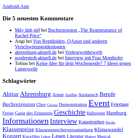
Android-App
Die 5 neuesten Kommentare
Máy tính giờ
bei
Buchrezension „The Reappearance of
Rachel Price“
Angi
bei
Von Reptiloiden, QAnon und anderen
Verschwörungsideologien
ahrensburg-aktuell.de
bei
Vorlesewettbewerb
norderstedt-aktuell.de
bei
Interview mit Frau Monthofer
Tobias
bei
Keine Idee für dein Wochenende? 7 Ideen gegen
Langeweile
Schlagwörter
Ahrensburg
Abitur
Berufe
Austausch
Armut
Ausflug
Event
Buchrezension
Feiertage
Chor
Demonstration
Corona
Geschichte
Hamburg
Gang des Erinnerns
Ferien
Halloween
Informationen
Interview
Katastrophen
Kirche
Klassenreise
Klimawandel
Klassensprecherversammlung
Konzert
Lesen
Literatur
Kurzfilm
Musical
Lehrer
Malerei