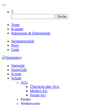
Toggle navigation
Suche
nach:
Team
Kontakt
Impressum & Datenschutz
Stormarnschule
IServ
Untis
Startseite
Eure digitale Schülerzeitung
StormTalk
Stormstory
Events
Schule
AGs
Übersicht aller AGs
Medien AG
Sozial-AG
Fächer
Wettbewerbe