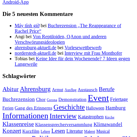
Android-App
Die 5 neuesten Kommentare
Máy tính giờ
bei
Buchrezension „The Reappearance of
Rachel Price“
Angi
bei
Von Reptiloiden, QAnon und anderen
Verschwörungsideologien
ahrensburg-aktuell.de
bei
Vorlesewettbewerb
norderstedt-aktuell.de
bei
Interview mit Frau Monthofer
Tobias
bei
Keine Idee für dein Wochenende? 7 Ideen gegen
Langeweile
Schlagwörter
Ahrensburg
Abitur
Berufe
Austausch
Armut
Ausflug
Event
Buchrezension
Feiertage
Chor
Demonstration
Corona
Geschichte
Hamburg
Gang des Erinnerns
Ferien
Halloween
Informationen
Interview
Katastrophen
Kirche
Klassenreise
Klimawandel
Klassensprecherversammlung
Konzert
Lesen
Literatur
Kurzfilm
Musical
Lehrer
Malerei