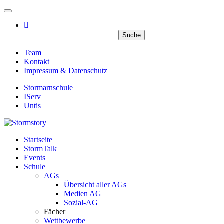
Toggle navigation
Suche
nach:
Team
Kontakt
Impressum & Datenschutz
Stormarnschule
IServ
Untis
Startseite
Eure digitale Schülerzeitung
StormTalk
Stormstory
Events
Schule
AGs
Übersicht aller AGs
Medien AG
Sozial-AG
Fächer
Wettbewerbe