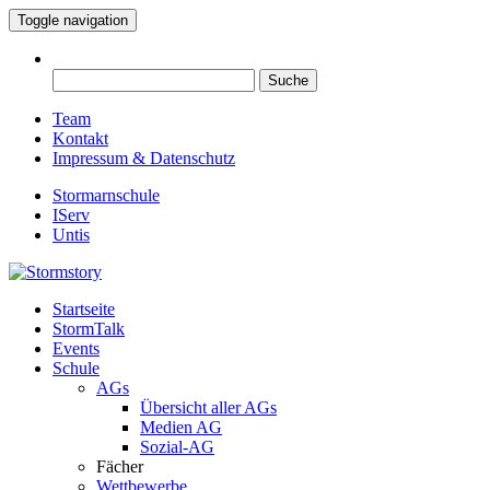
Toggle navigation
Suche
nach:
Team
Kontakt
Impressum & Datenschutz
Stormarnschule
IServ
Untis
Startseite
Eure digitale Schülerzeitung
StormTalk
Stormstory
Events
Schule
AGs
Übersicht aller AGs
Medien AG
Sozial-AG
Fächer
Wettbewerbe