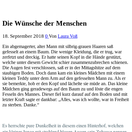
Die Wünsche der Menschen
18. September 2018
0
Von
Laura Voß
Ein abgemagerter, alter Mann mit silbrig-grauen Haaren saß
gefesselt an einem Baum. Die wenige Kleidung, die er trug, war
zerfetzt und dreckig. Er hatte seinen Kopf in die Hände gestützt,
welche unter diesem Gewicht schier zusammenzubrechen schienen.
Die Augen fest verschlossen, saß er in der Mittagshitze auf dem
staubigen Boden. Doch dann kam ein kleines Mädchen mit einem
kleinen Teddy unter dem Arm auf den gefesselten Mann zu. Als er
sie bemerkte, hob er den Kopf und lächelte sie müde an. Das kleine
Mädchen ging geradewegs auf den Baum zu und löste die engen
Fesseln des Mannes. Dieser fiel kurz darauf auf den Boden und mit
letzter Kraft sagte er dankbar: „Alles, was ich wollte, war in Freiheit
zu sterben. Danke.“
Es herrschte pure Dunkelheit in diesem einen Hinterhof, welchen
ein kleiner Junge mit strahlend blauen Augen sein Zuhause nennen