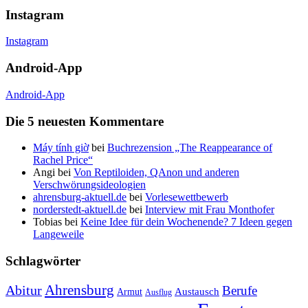
Instagram
Instagram
Android-App
Android-App
Die 5 neuesten Kommentare
Máy tính giờ
bei
Buchrezension „The Reappearance of
Rachel Price“
Angi
bei
Von Reptiloiden, QAnon und anderen
Verschwörungsideologien
ahrensburg-aktuell.de
bei
Vorlesewettbewerb
norderstedt-aktuell.de
bei
Interview mit Frau Monthofer
Tobias
bei
Keine Idee für dein Wochenende? 7 Ideen gegen
Langeweile
Schlagwörter
Ahrensburg
Abitur
Berufe
Austausch
Armut
Ausflug