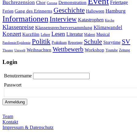
Event
Buchrezension
Feiertage
Chor
Demonstration
Corona
Geschichte
Hamburg
Gang des Erinnerns
Ferien
Halloween
Informationen
Interview
Katastrophen
Kirche
Klassenreise
Klimawandel
Klassensprecherversammlung
Konzert
Lesen
Literatur
Kurzfilm
Musical
Lehrer
Malerei
Politik
Schule
SV
Storytime
Praktikum
Reportage
Pandemie/Epidemie
Wettbewerb
Weihnachten
Workshop
Youtube
Zeitung
Theater
Umwelt
Login
Benutzername
Passwort
Team
Kontakt
Impressum & Datenschutz