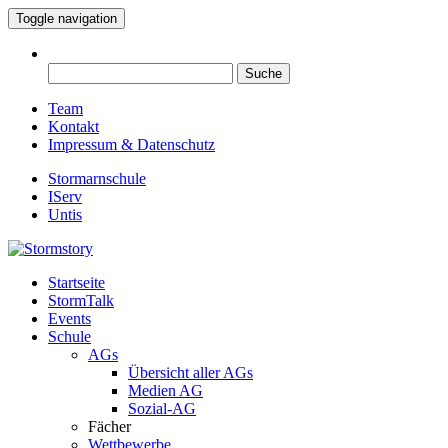
Toggle navigation
Suche
nach:
Team
Kontakt
Impressum & Datenschutz
Stormarnschule
IServ
Untis
Startseite
Eure digitale Schülerzeitung
StormTalk
Stormstory
Events
Schule
AGs
Übersicht aller AGs
Medien AG
Sozial-AG
Fächer
Wettbewerbe