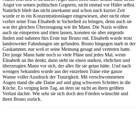
Angst vor seinen politischen Gegnern, nicht einmal vor Hitler selbst.
Natürlich blieb das nicht unerkannt und schon nach kurzer Zeit
wurde er in ein Konzentrationslager eingewiesen, aber nicht ohne
vorher seine Frau Elisabeth in Sicherheit zu bringen, denn auch sie
war der gleichen Überzeugung wie ihr Mann. Die Nazis wollten
auch sie einsperren und töten lassen, konnten sie aber nirgends
finden und nahmen fürs Erste nur Bruno mit. Elisabeth wurde trotz
landesweiter Fahndungen nie gefunden. Bruno hingegen starb in der
Gaskammer, nur weil er seine Meinung gesagt und vertreten hatte.
Der junge Mann hatte noch so viele Pläne und jedes Mal, wenn
Elisabeth an ihn denkt, dann sieht sie einen starken, ehrlichen und
überzeugten Mann vor sich, der alles für sie getan hätte. Und nach
wenigen Sekunden wurde aus der einzelnen Träne eine ganze
Wanne voller Ausdruck der Traurigkeit. Mit verschwommenen
Augen stand die alte Dame auf und ging schweren Schrittes in die
Küche. Es verging kein Tag, an dem sie nicht an ihren größten
Verlust dachte. Wie sehr sie sich doch den Frieden wünschte und
ihren Bruno zurück.