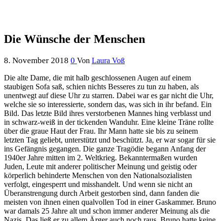
Die Wünsche der Menschen
8. November 2018
0
Von
Laura Voß
Die alte Dame, die mit halb geschlossenen Augen auf einem
staubigen Sofa saß, schien nichts Besseres zu tun zu haben, als
unentwegt auf diese Uhr zu starren. Dabei war es gar nicht die Uhr,
welche sie so interessierte, sondern das, was sich in ihr befand. Ein
Bild.
Das letzte Bild ihres verstorbenen Mannes hing verblasst und
in schwarz-weiß in der tickenden Wanduhr. Eine kleine Träne rollte
über die graue Haut der Frau. Ihr Mann hatte sie bis zu seinem
letzten Tag geliebt, unterstützt und beschützt. Ja, er war sogar für sie
ins Gefängnis gegangen. Die ganze Tragödie begann Anfang der
1940er Jahre mitten im 2. Weltkrieg. Bekanntermaßen wurden
Juden, Leute mit anderer politischer Meinung und geistig oder
körperlich behinderte Menschen von den Nationalsozialisten
verfolgt, eingesperrt und misshandelt. Und wenn sie nicht an
Überanstrengung durch Arbeit gestorben sind, dann fanden die
meisten von ihnen einen qualvollen Tod in einer Gaskammer. Bruno
war damals 25 Jahre alt und schon immer anderer Meinung als die
Nazis. Das ließ er zu allem Ärger auch noch raus. Bruno hatte keine