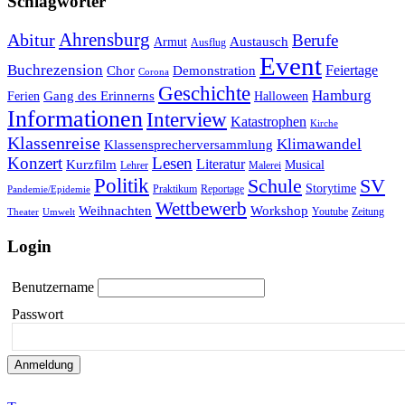
Schlagwörter
Ahrensburg
Abitur
Berufe
Austausch
Armut
Ausflug
Event
Buchrezension
Feiertage
Chor
Demonstration
Corona
Geschichte
Hamburg
Gang des Erinnerns
Ferien
Halloween
Informationen
Interview
Katastrophen
Kirche
Klassenreise
Klimawandel
Klassensprecherversammlung
Konzert
Lesen
Literatur
Kurzfilm
Musical
Lehrer
Malerei
Politik
Schule
SV
Storytime
Praktikum
Reportage
Pandemie/Epidemie
Wettbewerb
Weihnachten
Workshop
Youtube
Zeitung
Theater
Umwelt
Login
Benutzername
Passwort