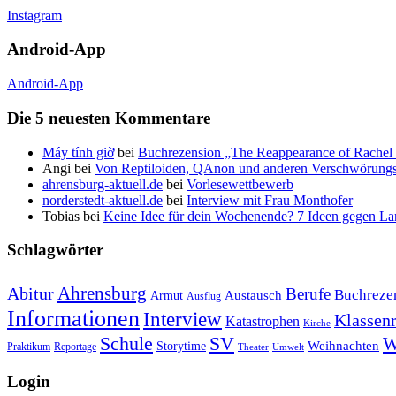
Instagram
Android-App
Android-App
Die 5 neuesten Kommentare
Máy tính giờ
bei
Buchrezension „The Reappearance of Rachel 
Angi
bei
Von Reptiloiden, QAnon und anderen Verschwörungs
ahrensburg-aktuell.de
bei
Vorlesewettbewerb
norderstedt-aktuell.de
bei
Interview mit Frau Monthofer
Tobias
bei
Keine Idee für dein Wochenende? 7 Ideen gegen La
Schlagwörter
Ahrensburg
Abitur
Berufe
Buchreze
Austausch
Armut
Ausflug
Informationen
Interview
Klassenr
Katastrophen
Kirche
Schule
SV
W
Weihnachten
Storytime
Praktikum
Reportage
Theater
Umwelt
Login