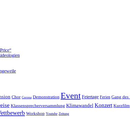
Price“
ideologien
ngeweile
Event
nsion
Feiertage
Chor
Demonstration
Gang des 
Ferien
Corona
eise
Konzert
Klimawandel
Klassensprecherversammlung
Kurzfilm
ettbewerb
Workshop
Youtube
Zeitung