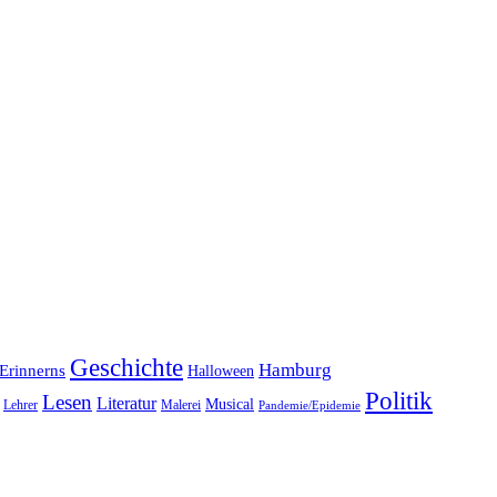
Geschichte
Hamburg
Erinnerns
Halloween
Politik
Lesen
Literatur
Musical
Lehrer
Malerei
Pandemie/Epidemie