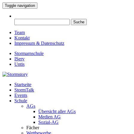
Toggle navigation
Suche
nach:
Team
Kontakt
Impressum & Datenschutz
Stormarnschule
IServ
Untis
Startseite
Eure digitale Schülerzeitung
StormTalk
Stormstory
Events
Schule
AGs
Übersicht aller AGs
Medien AG
Sozial-AG
Fächer
Wettbewerbe