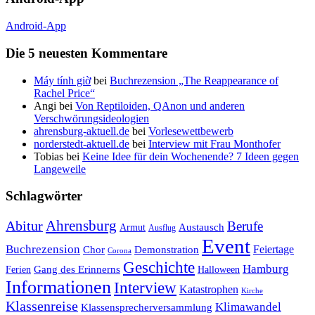
Android-App
Die 5 neuesten Kommentare
Máy tính giờ
bei
Buchrezension „The Reappearance of
Rachel Price“
Angi
bei
Von Reptiloiden, QAnon und anderen
Verschwörungsideologien
ahrensburg-aktuell.de
bei
Vorlesewettbewerb
norderstedt-aktuell.de
bei
Interview mit Frau Monthofer
Tobias
bei
Keine Idee für dein Wochenende? 7 Ideen gegen
Langeweile
Schlagwörter
Ahrensburg
Abitur
Berufe
Austausch
Armut
Ausflug
Event
Buchrezension
Feiertage
Chor
Demonstration
Corona
Geschichte
Hamburg
Gang des Erinnerns
Ferien
Halloween
Informationen
Interview
Katastrophen
Kirche
Klassenreise
Klimawandel
Klassensprecherversammlung