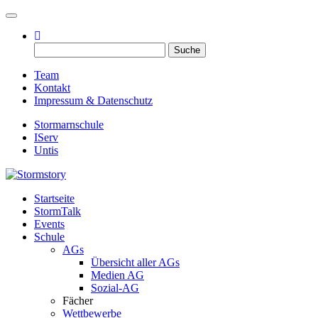
Toggle navigation
Suche
nach:
Team
Kontakt
Impressum & Datenschutz
Stormarnschule
IServ
Untis
Startseite
Eure digitale Schülerzeitung
StormTalk
Stormstory
Events
Schule
AGs
Übersicht aller AGs
Medien AG
Sozial-AG
Fächer
Wettbewerbe