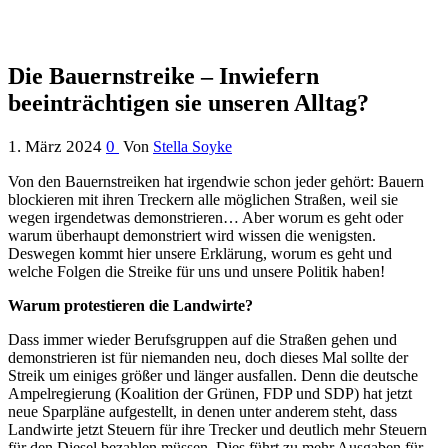
Die Bauernstreike – Inwiefern
beeinträchtigen sie unseren Alltag?
1. März 2024
0
Von
Stella Soyke
Von den Bauernstreiken hat irgendwie schon jeder gehört: Bauern
blockieren mit ihren Treckern alle möglichen Straßen, weil sie
wegen irgendetwas demonstrieren… Aber worum es geht oder
warum überhaupt demonstriert wird wissen die wenigsten.
Deswegen kommt hier unsere Erklärung, worum es geht und
welche Folgen die Streike für uns und unsere Politik haben!
Warum protestieren die Landwirte?
Dass immer wieder Berufsgruppen auf die Straßen gehen und
demonstrieren ist für niemanden neu, doch dieses Mal sollte der
Streik um einiges größer und länger ausfallen. Denn die deutsche
Ampelregierung (Koalition der Grünen, FDP und SDP) hat jetzt
neue Sparpläne aufgestellt, in denen unter anderem steht, dass
Landwirte jetzt Steuern für ihre Trecker und deutlich mehr Steuern
für den Diesel bezahlen müssen. Dies führt zu mehr Ausgaben für