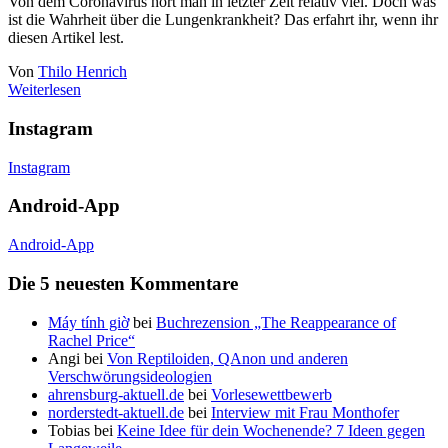
Von dem Coronavirus hört man in letzter Zeit relativ viel. Doch was
ist die Wahrheit über die Lungenkrankheit? Das erfahrt ihr, wenn ihr
diesen Artikel lest.
Von
Thilo Henrich
Weiterlesen
Instagram
Instagram
Android-App
Android-App
Die 5 neuesten Kommentare
Máy tính giờ
bei
Buchrezension „The Reappearance of
Rachel Price“
Angi
bei
Von Reptiloiden, QAnon und anderen
Verschwörungsideologien
ahrensburg-aktuell.de
bei
Vorlesewettbewerb
norderstedt-aktuell.de
bei
Interview mit Frau Monthofer
Tobias
bei
Keine Idee für dein Wochenende? 7 Ideen gegen