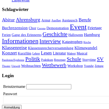
Langeweile
Schlagwörter
Ahrensburg
Abitur
Berufe
Austausch
Armut
Ausflug
Event
Buchrezension
Feiertage
Chor
Demonstration
Corona
Geschichte
Hamburg
Gang des Erinnerns
Ferien
Halloween
Informationen
Interview
Katastrophen
Kirche
Klassenreise
Klimawandel
Klassensprecherversammlung
Konzert
Lesen
Literatur
Kurzfilm
Musical
Lehrer
Malerei
Politik
Schule
SV
Storytime
Praktikum
Reportage
Pandemie/Epidemie
Wettbewerb
Weihnachten
Workshop
Youtube
Zeitung
Theater
Umwelt
Login
Benutzername
Passwort