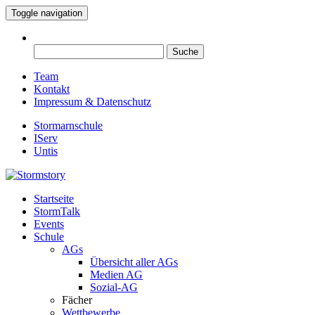
Toggle navigation
Suche
nach:
Team
Kontakt
Impressum & Datenschutz
Stormarnschule
IServ
Untis
Startseite
Eure digitale Schülerzeitung
StormTalk
Stormstory
Events
Schule
AGs
Übersicht aller AGs
Medien AG
Sozial-AG
Fächer
Wettbewerbe