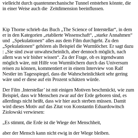
vielleicht durch quantenmechanische Tunnel entstehen könnte, die
in einer Weise auch die
Zeitdimension beeinflussen.
Kip Thorne schrieb das Buch „The Science of Interstellar“, in dem
er in den Kategorien „etablierte Wissenschaft“, „starke Annahmen“
und
„Spekulationen“ alles aus dem Film durchgeht. Zu den
„Spekulationen“ gehören als Beispiel die Wurmlöcher. Er sagt dazu
: „Sie sind zwar unwahrscheinlich, aber dennoch möglich, nach
allem was wir bisher wissen“. Zu der Frage, ob es irgendwann
möglich wäre, mit Hilfe von Wurmlöchern durch das Universum
reisen zu können, kommentiert er in einem Interview von Ralf
Nestler im Tagesspiegel, dass die Wahrscheinlichkeit sehr gering
wäre und er diese auf ein Prozent schätzen würde.
Der Film ‚Interstellar’ ist mit einigen Motiven beschmückt, wie zum
Beispiel, dass wir Menschen zwar auf der Erde geboren sind, es
allerdings nicht heißt, dass wir hier auch sterben müssen. Damit
wird dieses Motiv auf das Zitat von Konstantin Eduardowitsch
Ziolowski verwiesen:
„Es stimmt, die Erde ist die Wiege der Menschheit,
aber der Mensch kann nicht ewig in der Wiege bleiben.