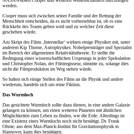
NASA-Piloten Cooper und weiteren Wissenschaftlern durchflogen
werden.
Cooper muss sich zwischen seiner Familie und der Rettung der
Menschheit entscheiden, da es nicht vorhersehbar ist, ob es eine
Rückkehr des Teams geben wird und zu welcher Zeit diese
geschehen würde.
Am Skript des Films ‚Interstellar‘ wirkten einige Physiker mit, unter
anderem Kip Thorne, Astrophysiker, Nobelpreisträger und Spezialist
im Bereich der allgemeinen Relativitätstheorie. Er stellte die
Bedingung eines wissenschaftlichen Ursprungs in jeder Spekulation
und Christopher Nolan, der Filmregisseur, stimmte zu, solange dies
nicht die Filmproduktion im Weg stehen würde.
So halten sich einige Stellen des Films an die Physik und andere
wiederum, handeln sich um reine Fiktion.
Das Wurmloch
Das gesichtete Wurmloch sollte dazu dienen, in eine andere Galaxie
gelangen zu können, um einen weiteren Planeten mit ähnlichen
Möglichkeiten zum Leben zu finden, wie die Erde. Allerdings ist
eine Existenz eines Wurmlochs noch nicht bestätigt. Dr. Frank
Ohme, aus dem Max-Planck-Institut für Gravitationsphysik in
Hannover, kann dies bestätigen.