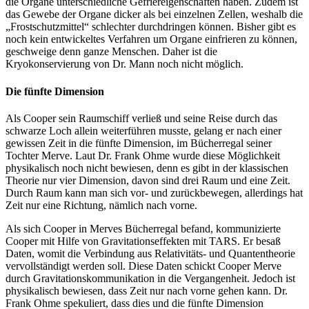
die Organe unterschiedliche Gefriereigenschaften haben. Zudem ist
das Gewebe der Organe dicker als bei einzelnen Zellen, weshalb die
„Frostschutzmittel“ schlechter durchdringen können. Bisher gibt es
noch kein entwickeltes Verfahren um Organe einfrieren zu können,
geschweige denn ganze Menschen. Daher ist die
Kryokonservierung von Dr. Mann noch nicht möglich.
Die fünfte Dimension
Als Cooper sein Raumschiff verließ und seine Reise durch das
schwarze Loch allein weiterführen musste, gelang er nach einer
gewissen Zeit in die fünfte Dimension, im Bücherregal seiner
Tochter Merve. Laut Dr. Frank Ohme wurde diese Möglichkeit
physikalisch noch nicht bewiesen, denn es gibt in der klassischen
Theorie nur vier Dimension, davon sind drei Raum und eine Zeit.
Durch Raum kann man sich vor- und zurückbewegen, allerdings hat
Zeit nur eine Richtung, nämlich nach vorne.
Als sich Cooper in Merves Bücherregal befand, kommunizierte
Cooper mit Hilfe von Gravitationseffekten mit TARS. Er besaß
Daten, womit die Verbindung aus Relativitäts- und Quantentheorie
vervollständigt werden soll. Diese Daten schickt Cooper Merve
durch Gravitationskommunikation in die Vergangenheit. Jedoch ist
physikalisch bewiesen, dass Zeit nur nach vorne gehen kann. Dr.
Frank Ohme spekuliert, dass dies und die fünfte Dimension