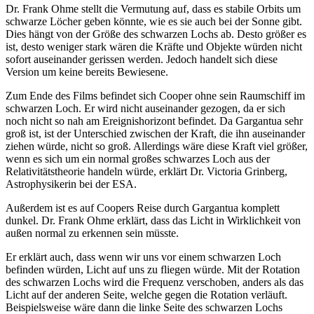
Dr. Frank Ohme stellt die Vermutung auf, dass es stabile Orbits um
schwarze Löcher geben könnte, wie es sie auch bei der Sonne gibt.
Dies hängt von der Größe des schwarzen Lochs ab. Desto größer es
ist, desto weniger stark wären die Kräfte und Objekte würden nicht
sofort auseinander gerissen werden. Jedoch handelt sich diese
Version um keine bereits Bewiesene.
Zum Ende des Films befindet sich Cooper ohne sein Raumschiff im
schwarzen Loch. Er wird nicht auseinander gezogen, da er sich
noch nicht so nah am Ereignishorizont befindet. Da Gargantua sehr
groß ist, ist der Unterschied zwischen der Kraft, die ihn auseinander
ziehen würde, nicht so groß. Allerdings wäre diese Kraft viel größer,
wenn es sich um ein normal großes schwarzes Loch aus der
Relativitätstheorie handeln würde, erklärt Dr. Victoria Grinberg,
Astrophysikerin bei der ESA.
Außerdem ist es auf Coopers Reise durch Gargantua komplett
dunkel. Dr. Frank Ohme erklärt, dass das Licht in Wirklichkeit von
außen normal zu erkennen sein müsste.
Er erklärt auch, dass wenn wir uns vor einem schwarzen Loch
befinden würden, Licht auf uns zu fliegen würde. Mit der Rotation
des schwarzen Lochs wird die Frequenz verschoben, anders als das
Licht auf der anderen Seite, welche gegen die Rotation verläuft.
Beispielsweise wäre dann die linke Seite des schwarzen Lochs