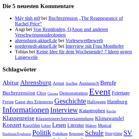
Die 5 neuesten Kommentare
Máy tính giờ
bei
Buchrezension „The Reappearance of
Rachel Price“
Angi
bei
Von Reptiloiden, QAnon und anderen
Verschwörungsideologien
ahrensburg-aktuell.de
bei
Vorlesewettbewerb
norderstedt-aktuell.de
bei
Interview mit Frau Monthofer
Tobias
bei
Keine Idee für dein Wochenende? 7 Ideen gegen
Langeweile
Schlagwörter
Ahrensburg
Abitur
Berufe
Austausch
Armut
Ausflug
Event
Buchrezension
Feiertage
Chor
Demonstration
Corona
Geschichte
Hamburg
Gang des Erinnerns
Ferien
Halloween
Informationen
Interview
Katastrophen
Kirche
Klassenreise
Klimawandel
Klassensprecherversammlung
Konzert
Lesen
Literatur
Kurzfilm
Musical
Lehrer
Malerei
Politik
Schule
SV
Storytime
Praktikum
Reportage
Pandemie/Epidemie