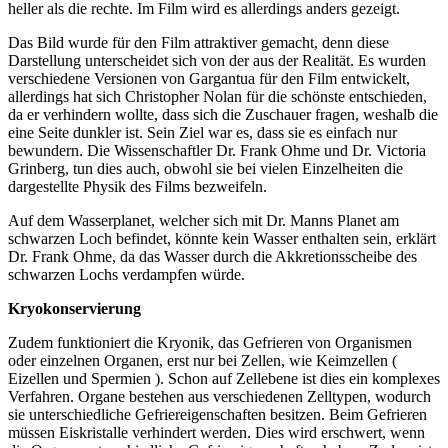
heller als die rechte. Im Film wird es allerdings anders gezeigt.
Das Bild wurde für den Film attraktiver gemacht, denn diese
Darstellung unterscheidet sich von der aus der Realität. Es wurden
verschiedene Versionen von Gargantua für den Film entwickelt,
allerdings hat sich Christopher Nolan für die schönste entschieden,
da er verhindern wollte, dass sich die Zuschauer fragen, weshalb die
eine Seite dunkler ist. Sein Ziel war es, dass sie es einfach nur
bewundern. Die Wissenschaftler Dr. Frank Ohme und Dr. Victoria
Grinberg, tun dies auch, obwohl sie bei vielen Einzelheiten die
dargestellte Physik des Films bezweifeln.
Auf dem Wasserplanet, welcher sich mit Dr. Manns Planet am
schwarzen Loch befindet, könnte kein Wasser enthalten sein, erklärt
Dr. Frank Ohme, da das Wasser durch die Akkretionsscheibe des
schwarzen Lochs verdampfen würde.
Kryokonservierung
Zudem funktioniert die Kryonik, das Gefrieren von Organismen
oder einzelnen Organen, erst nur bei Zellen, wie Keimzellen (
Eizellen und Spermien ). Schon auf Zellebene ist dies ein komplexes
Verfahren. Organe bestehen aus verschiedenen Zelltypen, wodurch
sie unterschiedliche Gefriereigenschaften besitzen. Beim Gefrieren
müssen Eiskristalle verhindert werden. Dies wird erschwert, wenn