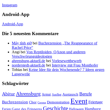
Instagram
Android-App
Android-App
Die 5 neuesten Kommentare
Máy tính giờ
bei
Buchrezension „The Reappearance of
Rachel Price“
Angi
bei
Von Reptiloiden, QAnon und anderen
Verschwörungsideologien
ahrensburg-aktuell.de
bei
Vorlesewettbewerb
norderstedt-aktuell.de
bei
Interview mit Frau Monthofer
Tobias
bei
Keine Idee für dein Wochenende? 7 Ideen gegen
Langeweile
Schlagwörter
Ahrensburg
Abitur
Berufe
Austausch
Armut
Ausflug
Event
Buchrezension
Feiertage
Chor
Demonstration
Corona
Geschichte
Hamburg
Gang des Erinnerns
Ferien
Halloween