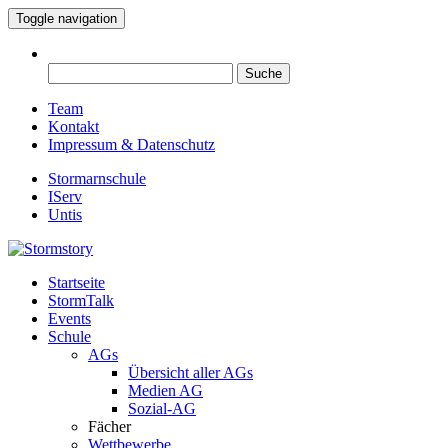
Toggle navigation
Suche
nach:
Team
Kontakt
Impressum & Datenschutz
Stormarnschule
IServ
Untis
Startseite
Eure digitale Schülerzeitung
StormTalk
Stormstory
Events
Schule
AGs
Übersicht aller AGs
Medien AG
Sozial-AG
Fächer
Wettbewerbe