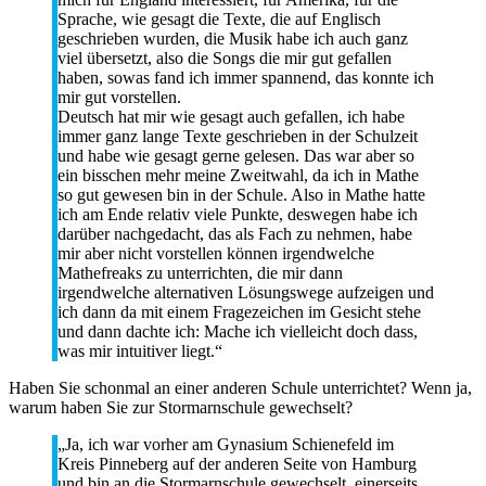
Sprache, wie gesagt die Texte, die auf Englisch
geschrieben wurden, die Musik habe ich auch ganz
viel übersetzt, also die Songs die mir gut gefallen
haben, sowas fand ich immer spannend, das konnte ich
mir gut vorstellen.
Deutsch hat mir wie gesagt auch gefallen, ich habe
immer ganz lange Texte geschrieben in der Schulzeit
und habe wie gesagt gerne gelesen. Das war aber so
ein bisschen mehr meine Zweitwahl, da ich in Mathe
so gut gewesen bin in der Schule. Also in Mathe hatte
ich am Ende relativ viele Punkte, deswegen habe ich
darüber nachgedacht, das als Fach zu nehmen, habe
mir aber nicht vorstellen können irgendwelche
Mathefreaks zu unterrichten, die mir dann
irgendwelche alternativen Lösungswege aufzeigen und
ich dann da mit einem Fragezeichen im Gesicht stehe
und dann dachte ich: Mache ich vielleicht doch dass,
was mir intuitiver liegt.“
Haben Sie schonmal an einer anderen Schule unterrichtet? Wenn ja,
warum haben Sie zur Stormarnschule gewechselt?
„Ja, ich war vorher am Gynasium Schienefeld im
Kreis Pinneberg auf der anderen Seite von Hamburg
und bin an die Stormarnschule gewechselt, einerseits