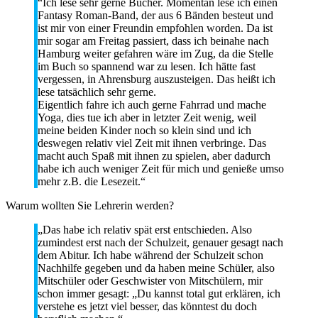
“Ich lese sehr gerne Bücher. Momentan lese ich einen
Fantasy Roman-Band, der aus 6 Bänden besteut und
ist mir von einer Freundin empfohlen worden. Da ist
mir sogar am Freitag passiert, dass ich beinahe nach
Hamburg weiter gefahren wäre im Zug, da die Stelle
im Buch so spannend war zu lesen. Ich hätte fast
vergessen, in Ahrensburg auszusteigen. Das heißt ich
lese tatsächlich sehr gerne.
Eigentlich fahre ich auch gerne Fahrrad und mache
Yoga, dies tue ich aber in letzter Zeit wenig, weil
meine beiden Kinder noch so klein sind und ich
deswegen relativ viel Zeit mit ihnen verbringe. Das
macht auch Spaß mit ihnen zu spielen, aber dadurch
habe ich auch weniger Zeit für mich und genieße umso
mehr z.B. die Lesezeit.“
Warum wollten Sie Lehrerin werden?
„Das habe ich relativ spät erst entschieden. Also
zumindest erst nach der Schulzeit, genauer gesagt nach
dem Abitur. Ich habe während der Schulzeit schon
Nachhilfe gegeben und da haben meine Schüler, also
Mitschüler oder Geschwister von Mitschülern, mir
schon immer gesagt: „Du kannst total gut erklären, ich
verstehe es jetzt viel besser, das könntest du doch