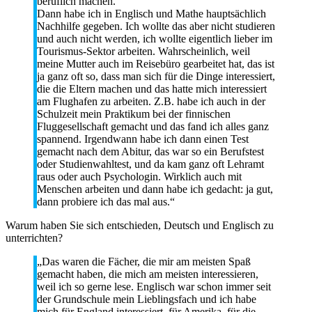
beruflich machen.“
Dann habe ich in Englisch und Mathe hauptsächlich
Nachhilfe gegeben. Ich wollte das aber nicht studieren
und auch nicht werden, ich wollte eigentlich lieber im
Tourismus-Sektor arbeiten. Wahrscheinlich, weil
meine Mutter auch im Reisebüro gearbeitet hat, das ist
ja ganz oft so, dass man sich für die Dinge interessiert,
die die Eltern machen und das hatte mich interessiert
am Flughafen zu arbeiten. Z.B. habe ich auch in der
Schulzeit mein Praktikum bei der finnischen
Fluggesellschaft gemacht und das fand ich alles ganz
spannend. Irgendwann habe ich dann einen Test
gemacht nach dem Abitur, das war so ein Berufstest
oder Studienwahltest, und da kam ganz oft Lehramt
raus oder auch Psychologin. Wirklich auch mit
Menschen arbeiten und dann habe ich gedacht: ja gut,
dann probiere ich das mal aus.“
Warum haben Sie sich entschieden, Deutsch und Englisch zu
unterrichten?
„Das waren die Fächer, die mir am meisten Spaß
gemacht haben, die mich am meisten interessieren,
weil ich so gerne lese. Englisch war schon immer seit
der Grundschule mein Lieblingsfach und ich habe
mich für England interessiert, für Amerika, für die