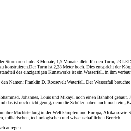
ock der Stormarnschule. 3 Monate, 1,5 Monate allein für den Turm, 23
zu konstruieren.
Der Turm ist 2,28 Meter hoch. Dies entspricht der Kö
andteil des einzigartigen Kunstwerks ist ein Wasserfall, in ihm verbau
mit den Namen: Franklin D. Roosevelt Waterfall. Der Wasserfall brau
hammad, Johannes, Louis und Mikayil noch einen Bahnhof gebaut. Jeder
Und das ist noch nicht genug, denn die Schüler haben auch noch ein „
um ihre Machtstellung in der Welt kämpfen und Europa, Afrika sowie 
n, militärischen, technologischen und wissenschaftlichen Bereich.
isch anregen.