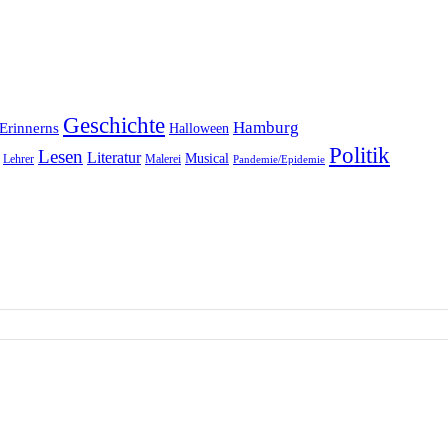
Geschichte
Hamburg
Erinnerns
Halloween
Politik
Lesen
Literatur
Musical
Lehrer
Malerei
Pandemie/Epidemie