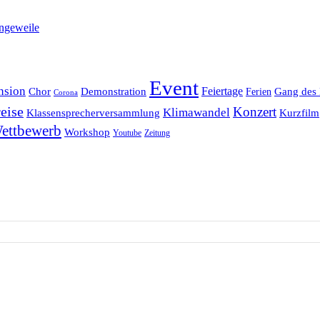
ngeweile
Event
nsion
Feiertage
Chor
Demonstration
Gang des 
Ferien
Corona
eise
Konzert
Klimawandel
Klassensprecherversammlung
Kurzfilm
ettbewerb
Workshop
Youtube
Zeitung