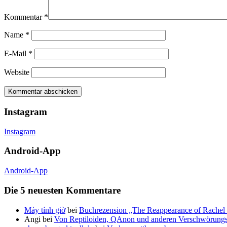
Kommentar
*
Name
*
E-Mail
*
Website
Instagram
Instagram
Android-App
Android-App
Die 5 neuesten Kommentare
Máy tính giờ
bei
Buchrezension „The Reappearance of Rachel 
Angi
bei
Von Reptiloiden, QAnon und anderen Verschwörungs