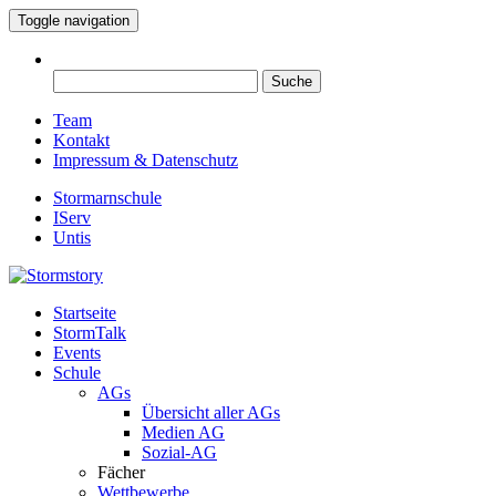
Toggle navigation
Suche
nach:
Team
Kontakt
Impressum & Datenschutz
Stormarnschule
IServ
Untis
Startseite
Eure digitale Schülerzeitung
StormTalk
Stormstory
Events
Schule
AGs
Übersicht aller AGs
Medien AG
Sozial-AG
Fächer
Wettbewerbe