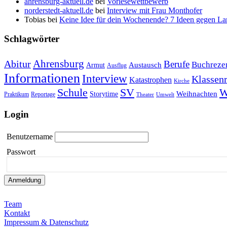
ahrensburg-aktuell.de
bei
Vorlesewettbewerb
norderstedt-aktuell.de
bei
Interview mit Frau Monthofer
Tobias
bei
Keine Idee für dein Wochenende? 7 Ideen gegen La
Schlagwörter
Ahrensburg
Abitur
Berufe
Buchreze
Austausch
Armut
Ausflug
Informationen
Interview
Klassenr
Katastrophen
Kirche
Schule
SV
W
Weihnachten
Storytime
Praktikum
Reportage
Theater
Umwelt
Login
Benutzername
Passwort
Team
Kontakt
Impressum & Datenschutz