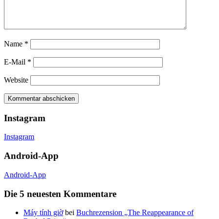
Name
*
E-Mail
*
Website
Instagram
Instagram
Android-App
Android-App
Die 5 neuesten Kommentare
Máy tính giờ
bei
Buchrezension „The Reappearance of