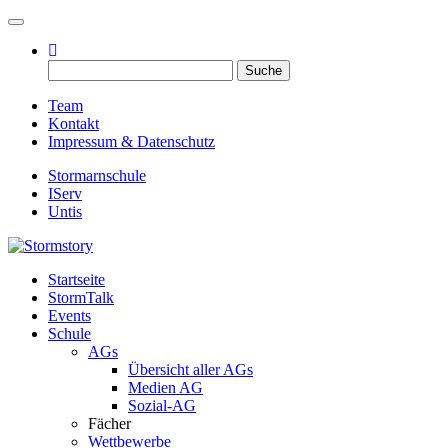
Toggle navigation
Suche
nach:
Team
Kontakt
Impressum & Datenschutz
Stormarnschule
IServ
Untis
Startseite
Eure digitale Schülerzeitung
StormTalk
Stormstory
Events
Schule
AGs
Übersicht aller AGs
Medien AG
Sozial-AG
Fächer
Wettbewerbe