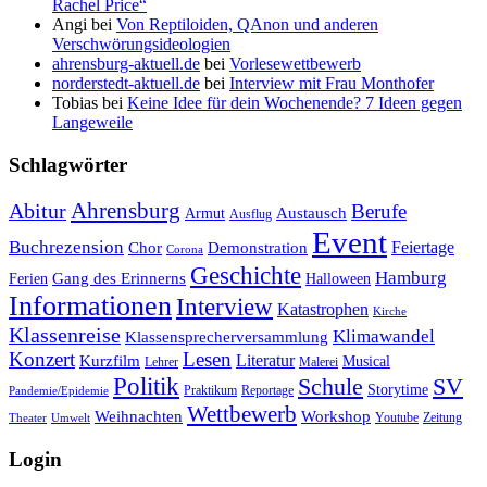
Rachel Price“
Angi
bei
Von Reptiloiden, QAnon und anderen
Verschwörungsideologien
ahrensburg-aktuell.de
bei
Vorlesewettbewerb
norderstedt-aktuell.de
bei
Interview mit Frau Monthofer
Tobias
bei
Keine Idee für dein Wochenende? 7 Ideen gegen
Langeweile
Schlagwörter
Ahrensburg
Abitur
Berufe
Austausch
Armut
Ausflug
Event
Buchrezension
Feiertage
Chor
Demonstration
Corona
Geschichte
Hamburg
Gang des Erinnerns
Ferien
Halloween
Informationen
Interview
Katastrophen
Kirche
Klassenreise
Klimawandel
Klassensprecherversammlung
Konzert
Lesen
Literatur
Kurzfilm
Musical
Lehrer
Malerei
Politik
Schule
SV
Storytime
Praktikum
Reportage
Pandemie/Epidemie
Wettbewerb
Weihnachten
Workshop
Youtube
Zeitung
Theater
Umwelt
Login