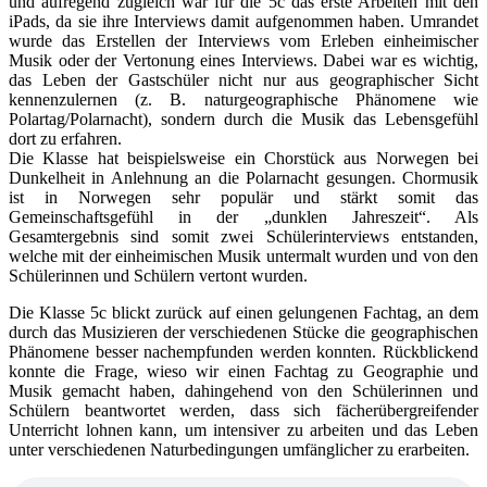
und aufregend zugleich war für die 5c das erste Arbeiten mit den
iPads, da sie ihre Interviews damit aufgenommen haben. Umrandet
wurde das Erstellen der Interviews vom Erleben einheimischer
Musik oder der Vertonung eines Interviews. Dabei war es wichtig,
das Leben der Gastschüler nicht nur aus geographischer Sicht
kennenzulernen (z. B. naturgeographische Phänomene wie
Polartag/Polarnacht), sondern durch die Musik das Lebensgefühl
dort zu erfahren.
Die Klasse hat beispielsweise ein Chorstück aus Norwegen bei
Dunkelheit in Anlehnung an die Polarnacht gesungen. Chormusik
ist in Norwegen sehr populär und stärkt somit das
Gemeinschaftsgefühl in der „dunklen Jahreszeit“. Als
Gesamtergebnis sind somit zwei Schülerinterviews entstanden,
welche mit der einheimischen Musik untermalt wurden und von den
Schülerinnen und Schülern vertont wurden.
Die Klasse 5c blickt zurück auf einen gelungenen Fachtag, an dem
durch das Musizieren der verschiedenen Stücke die geographischen
Phänomene besser nachempfunden werden konnten. Rückblickend
konnte die Frage, wieso wir einen Fachtag zu Geographie und
Musik gemacht haben, dahingehend von den Schülerinnen und
Schülern beantwortet werden, dass sich fächerübergreifender
Unterricht lohnen kann, um intensiver zu arbeiten und das Leben
unter verschiedenen Naturbedingungen umfänglicher zu erarbeiten.