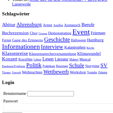
Langeweile
Schlagwörter
Ahrensburg
Abitur
Berufe
Austausch
Armut
Ausflug
Event
Buchrezension
Feiertage
Chor
Demonstration
Corona
Geschichte
Hamburg
Gang des Erinnerns
Ferien
Halloween
Informationen
Interview
Katastrophen
Kirche
Klassenreise
Klimawandel
Klassensprecherversammlung
Konzert
Lesen
Literatur
Kurzfilm
Musical
Lehrer
Malerei
Politik
Schule
SV
Storytime
Praktikum
Reportage
Pandemie/Epidemie
Wettbewerb
Weihnachten
Workshop
Youtube
Zeitung
Theater
Umwelt
Login
Benutzername
Passwort