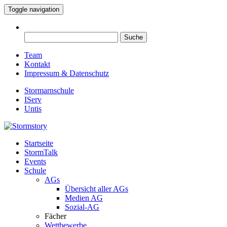
Toggle navigation
Suche
nach:
Team
Kontakt
Impressum & Datenschutz
Stormarnschule
IServ
Untis
Startseite
Eure digitale Schülerzeitung
StormTalk
Stormstory
Events
Schule
AGs
Übersicht aller AGs
Medien AG
Sozial-AG
Fächer
Wettbewerbe