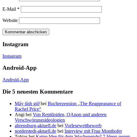
E-Mail
*
Website
Instagram
Instagram
Android-App
Android-App
Die 5 neuesten Kommentare
Máy tính giờ
bei
Buchrezension „The Reappearance of
Rachel Price“
Angi
bei
Von Reptiloiden, QAnon und anderen
Verschwörungsideologien
ahrensburg-aktuell.de
bei
Vorlesewettbewerb
norderstedt-aktuell.de
bei
Interview mit Frau Monthofer
Tobias
bei
Keine Idee für dein Wochenende? 7 Ideen gegen