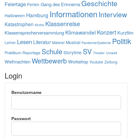
Geschichte
Feiertage
Gang des Erinnerns
Ferien
Informationen
Interview
Hamburg
Halloween
Klassenreise
Katastrophen
Kirche
Konzert
Klimawandel
Klassensprecherversammlung
Kurzfilm
Politik
Lesen
Literatur
Musical
Lehrer
Malerei
Pandemie/Epidemie
Schule
SV
Storytime
Praktikum
Reportage
Theater
Umwelt
Wettbewerb
Weihnachten
Workshop
Youtube
Zeitung
Login
Benutzername
Passwort