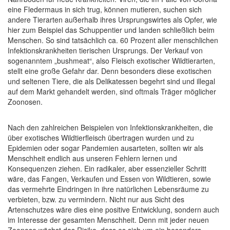
eine Fledermaus in sich trug, können mutieren, suchen sich
andere Tierarten außerhalb ihres Ursprungswirtes als Opfer, wie
hier zum Beispiel das Schuppentier und landen schließlich beim
Menschen. So sind tatsächlich ca. 60 Prozent aller menschlichen
Infektionskrankheiten tierischen Ursprungs. Der Verkauf von
sogenanntem „bushmeat“, also Fleisch exotischer Wildtierarten,
stellt eine große Gefahr dar. Denn besonders diese exotischen
und seltenen Tiere, die als Delikatessen begehrt sind und illegal
auf dem Markt gehandelt werden, sind oftmals Träger möglicher
Zoonosen.
Nach den zahlreichen Beispielen von Infektionskrankheiten, die
über exotisches Wildtierfleisch übertragen wurden und zu
Epidemien oder sogar Pandemien ausarteten, sollten wir als
Menschheit endlich aus unseren Fehlern lernen und
Konsequenzen ziehen. Ein radikaler, aber essenzieller Schritt
wäre, das Fangen, Verkaufen und Essen von Wildtieren, sowie
das vermehrte Eindringen in ihre natürlichen Lebensräume zu
verbieten, bzw. zu vermindern. Nicht nur aus Sicht des
Artenschutzes wäre dies eine positive Entwicklung, sondern auch
im Interesse der gesamten Menschheit. Denn mit jeder neuen
Zoonose wächst das Risiko, dass es sich um ein besonders