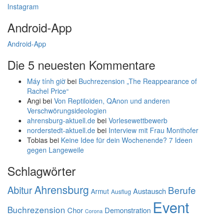
Instagram
Android-App
Android-App
Die 5 neuesten Kommentare
Máy tính giờ
bei
Buchrezension „The Reappearance of
Rachel Price“
Angi
bei
Von Reptiloiden, QAnon und anderen
Verschwörungsideologien
ahrensburg-aktuell.de
bei
Vorlesewettbewerb
norderstedt-aktuell.de
bei
Interview mit Frau Monthofer
Tobias
bei
Keine Idee für dein Wochenende? 7 Ideen
gegen Langeweile
Schlagwörter
Ahrensburg
Abitur
Berufe
Austausch
Armut
Ausflug
Event
Buchrezension
Chor
Demonstration
Corona