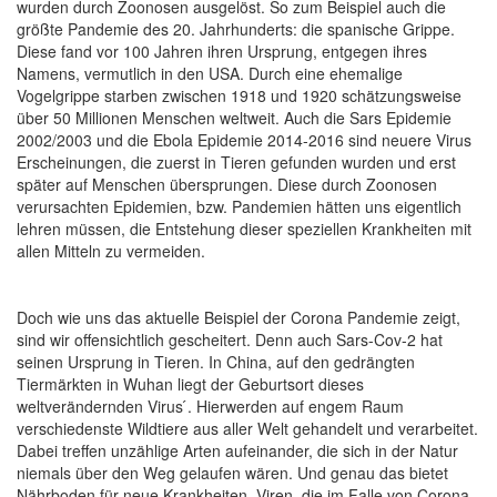
wurden durch Zoonosen ausgelöst. So zum Beispiel auch die
größte Pandemie des 20. Jahrhunderts: die spanische Grippe.
Diese fand vor 100 Jahren ihren Ursprung, entgegen ihres
Namens, vermutlich in den USA. Durch eine ehemalige
Vogelgrippe starben zwischen 1918 und 1920 schätzungsweise
über 50 Millionen Menschen weltweit. Auch die Sars Epidemie
2002/2003 und die Ebola Epidemie 2014-2016 sind neuere Virus
Erscheinungen, die zuerst in Tieren gefunden wurden und erst
später auf Menschen übersprungen. Diese durch Zoonosen
verursachten Epidemien, bzw. Pandemien hätten uns eigentlich
lehren müssen, die Entstehung dieser speziellen Krankheiten mit
allen Mitteln zu vermeiden.
Doch wie uns das aktuelle Beispiel der Corona Pandemie zeigt,
sind wir offensichtlich gescheitert. Denn auch Sars-Cov-2 hat
seinen Ursprung in Tieren. In China, auf den gedrängten
Tiermärkten in Wuhan liegt der Geburtsort dieses
weltverändernden Virus ́. Hierwerden auf engem Raum
verschiedenste Wildtiere aus aller Welt gehandelt und verarbeitet.
Dabei treffen unzählige Arten aufeinander, die sich in der Natur
niemals über den Weg gelaufen wären. Und genau das bietet
Nährboden für neue Krankheiten. Viren, die im Falle von Corona