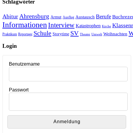
Schlagwörter
Ahrensburg
Abitur
Berufe
Buchreze
Austausch
Armut
Ausflug
Informationen
Interview
Klassenr
Katastrophen
Kirche
Schule
SV
W
Weihnachten
Storytime
Praktikum
Reportage
Theater
Umwelt
Login
Benutzername
Passwort