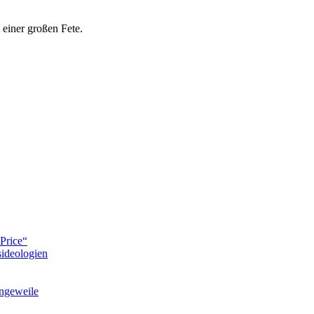
einer großen Fete.
Price“
ideologien
ngeweile