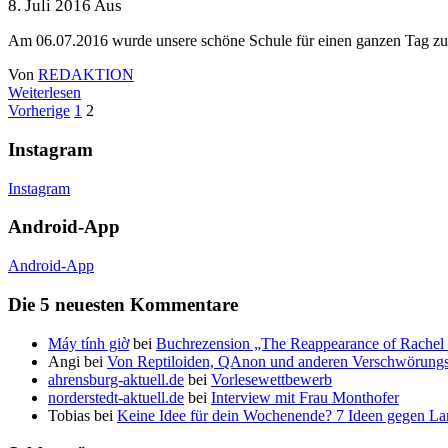
8. Juli 2016
Aus
Am 06.07.2016 wurde unsere schöne Schule für einen ganzen Tag zu 
Von
REDAKTION
Weiterlesen
Beitrags-
Vorherige
1
2
Navigation
Instagram
Instagram
Android-App
Android-App
Die 5 neuesten Kommentare
Máy tính giờ
bei
Buchrezension „The Reappearance of Rachel 
Angi
bei
Von Reptiloiden, QAnon und anderen Verschwörungs
ahrensburg-aktuell.de
bei
Vorlesewettbewerb
norderstedt-aktuell.de
bei
Interview mit Frau Monthofer
Tobias
bei
Keine Idee für dein Wochenende? 7 Ideen gegen La