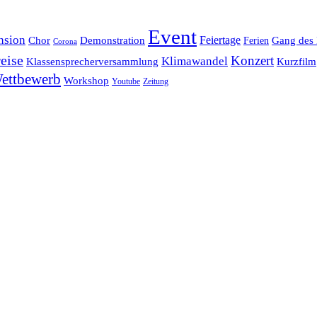
Event
nsion
Feiertage
Chor
Demonstration
Gang des 
Ferien
Corona
eise
Konzert
Klimawandel
Klassensprecherversammlung
Kurzfilm
ettbewerb
Workshop
Youtube
Zeitung