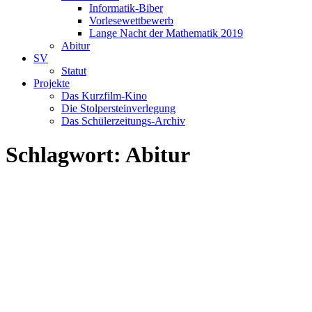
Informatik-Biber
Vorlesewettbewerb
Lange Nacht der Mathematik 2019
Abitur
SV
Statut
Projekte
Das Kurzfilm-Kino
Die Stolpersteinverlegung
Das Schülerzeitungs-Archiv
Schlagwort:
Abitur