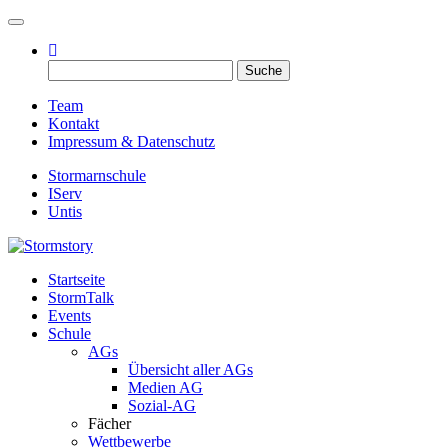
Toggle navigation
Suche
nach:
Team
Kontakt
Impressum & Datenschutz
Stormarnschule
IServ
Untis
Startseite
Eure digitale Schülerzeitung
StormTalk
Stormstory
Events
Schule
AGs
Übersicht aller AGs
Medien AG
Sozial-AG
Fächer
Wettbewerbe