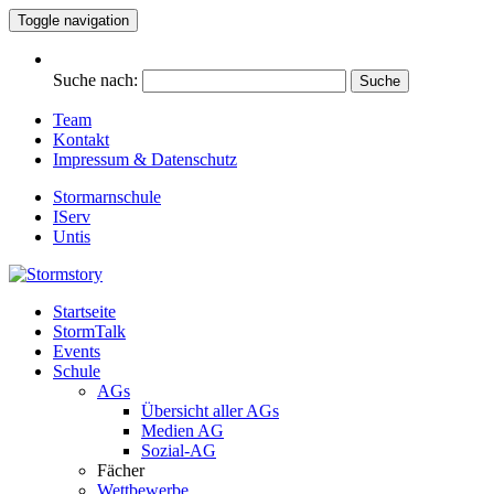
Toggle navigation
Suche nach:
Team
Kontakt
Impressum & Datenschutz
Stormarnschule
IServ
Untis
Startseite
Eure digitale Schülerzeitung
StormTalk
Stormstory
Events
Schule
AGs
Übersicht aller AGs
Medien AG
Sozial-AG
Fächer
Wettbewerbe