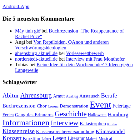
Android-App
Die 5 neuesten Kommentare
Máy tính giờ
bei
Buchrezension „The Reappearance of
Rachel Price“
Angi
bei
Von Reptiloiden, QAnon und anderen
Verschwörungsideologien
ahrensburg-aktuell.de
bei
Vorlesewettbewerb
norderstedt-aktuell.de
bei
Interview mit Frau Monthofer
Tobias
bei
Keine Idee für dein Wochenende? 7 Ideen gegen
Langeweile
Schlagwörter
Ahrensburg
Abitur
Berufe
Austausch
Armut
Ausflug
Event
Buchrezension
Feiertage
Chor
Demonstration
Corona
Geschichte
Hamburg
Gang des Erinnerns
Ferien
Halloween
Informationen
Interview
Katastrophen
Kirche
Klassenreise
Klimawandel
Klassensprecherversammlung
Konzert
Lesen
Literatur
Kurzfilm
Musical
Lehrer
Malerei