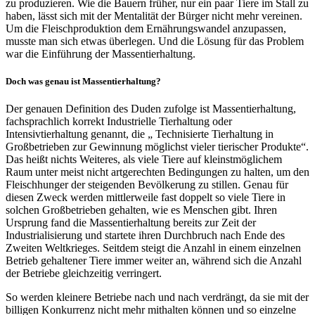
zu produzieren. Wie die Bauern früher, nur ein paar Tiere im Stall zu
haben, lässt sich mit der Mentalität der Bürger nicht mehr vereinen.
Um die Fleischproduktion dem Ernährungswandel anzupassen,
musste man sich etwas überlegen. Und die Lösung für das Problem
war die Einführung der Massentierhaltung.
Doch was genau ist Massentierhaltung?
Der genauen Definition des Duden zufolge ist Massentierhaltung,
fachsprachlich korrekt Industrielle Tierhaltung oder
Intensivtierhaltung genannt, die „ Technisierte Tierhaltung in
Großbetrieben zur Gewinnung möglichst vieler tierischer Produkte“.
Das heißt nichts Weiteres, als viele Tiere auf kleinstmöglichem
Raum unter meist nicht artgerechten Bedingungen zu halten, um den
Fleischhunger der steigenden Bevölkerung zu stillen. Genau für
diesen Zweck werden mittlerweile fast doppelt so viele Tiere in
solchen Großbetrieben gehalten, wie es Menschen gibt. Ihren
Ursprung fand die Massentierhaltung bereits zur Zeit der
Industrialisierung und startete ihren Durchbruch nach Ende des
Zweiten Weltkrieges. Seitdem steigt die Anzahl in einem einzelnen
Betrieb gehaltener Tiere immer weiter an, während sich die Anzahl
der Betriebe gleichzeitig verringert.
So werden kleinere Betriebe nach und nach verdrängt, da sie mit der
billigen Konkurrenz nicht mehr mithalten können und so einzelne