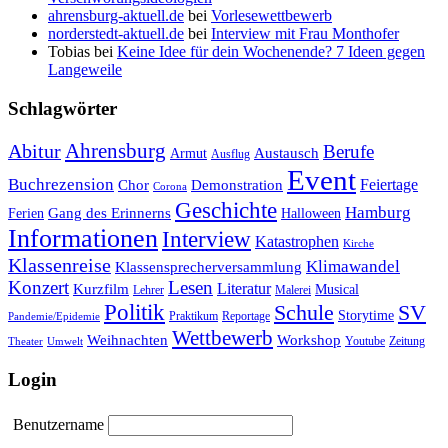
ahrensburg-aktuell.de
bei
Vorlesewettbewerb
norderstedt-aktuell.de
bei
Interview mit Frau Monthofer
Tobias
bei
Keine Idee für dein Wochenende? 7 Ideen gegen
Langeweile
Schlagwörter
Ahrensburg
Abitur
Berufe
Austausch
Armut
Ausflug
Event
Buchrezension
Feiertage
Chor
Demonstration
Corona
Geschichte
Hamburg
Gang des Erinnerns
Ferien
Halloween
Informationen
Interview
Katastrophen
Kirche
Klassenreise
Klimawandel
Klassensprecherversammlung
Konzert
Lesen
Literatur
Kurzfilm
Musical
Lehrer
Malerei
Politik
Schule
SV
Storytime
Praktikum
Reportage
Pandemie/Epidemie
Wettbewerb
Weihnachten
Workshop
Youtube
Zeitung
Theater
Umwelt
Login
Benutzername