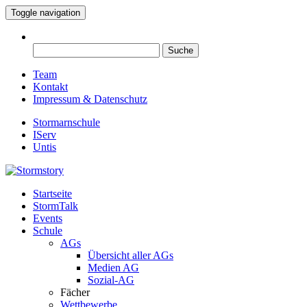
Toggle navigation
Suche
nach:
Team
Kontakt
Impressum & Datenschutz
Stormarnschule
IServ
Untis
Startseite
Eure digitale Schülerzeitung
StormTalk
Stormstory
Events
Schule
AGs
Übersicht aller AGs
Medien AG
Sozial-AG
Fächer
Wettbewerbe