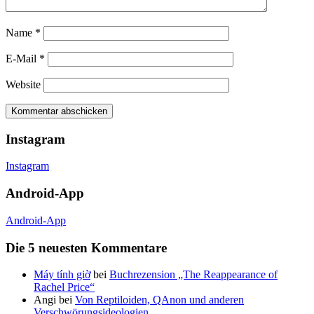
Name
*
E-Mail
*
Website
Instagram
Instagram
Android-App
Android-App
Die 5 neuesten Kommentare
Máy tính giờ
bei
Buchrezension „The Reappearance of
Rachel Price“
Angi
bei
Von Reptiloiden, QAnon und anderen
Verschwörungsideologien