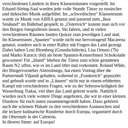
verschiedenen Ländern in ihren Klassenräumen vorgestellt. Im
Eduard-Söring-Saal wurden jede volle Stunde Tänze zu russischer
und türkischer Musik aufgeführt. Im „schwedischen“ Klassenraum
wurde zu Musik von ABBA getanzt und passend zum „Ikea
Småland“ im Bällebad gespielt; in „Österreich“ konnte man sich vor
den Bergen fotografieren lassen, Ski fahren, und in vielen
verschiedenen Räumen fanden Quizze zum jeweiligen Land statt.
Im Klassenraum „Spanien“ wurde nicht nur hervorragend Macarena
getanzt, sondern auch in einer Ralley mit Fragen das Land gezeigt.
Dabei haben Leni Blomberg (Grundschülerin), Lisa Ortuno (7b)
und Marko Karacic (6d) als beste Spanien-KennerInnen Schokolade
gewonnen! Für „Irland“ blieben die Türen zum schön gestalteten
Raum N2 offen, wie es im Land öfter mal vorkommt. Roland Wilde,
der Bürgervorsteher Ahrensburgs, hat einen Vortrag über die
Partnerstadt Viljandi gehalten, während in „Frankreich“ gepuzzlet
und geboult wurde und in „Litauen“ nicht nur in einem erbitterten
Kampf mit verschiedenen Fragen, wie zu der Sehenswürdigkeit der
Wasserburg Trakai, viel über das Land gelernt wurde. Natürlich
wurden noch viele weitere Dinge angeboten, die wir in einer kleinen
Diashow für euch unten zusammengestellt haben. Dazu gehören
auch die schönen Plakate zu den verschiedenen Austauschen und
die leckere kulinarische Rundreise durch Europa, organisiert durch
die Oberstufe in der Cafeteria.
In diesem Sinne: auf Europa!