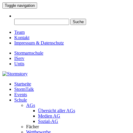
Toggle navigation
Suche
nach:
Team
Kontakt
Impressum & Datenschutz
Stormarnschule
IServ
Untis
Startseite
Eure digitale Schülerzeitung
StormTalk
Stormstory
Events
Schule
AGs
Übersicht aller AGs
Medien AG
Sozial-AG
Fächer
Wettbewerbe