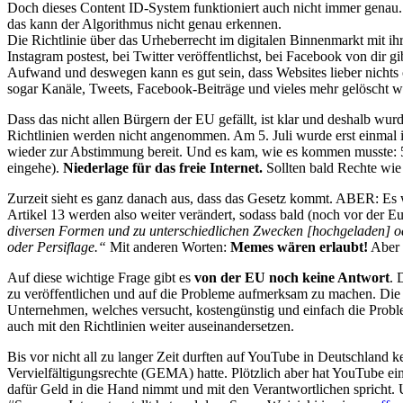
Doch dieses Content ID-System funktioniert auch nicht immer genau.
das kann der Algorithmus nicht genau erkennen.
Die Richtlinie über das Urheberrecht im digitalen Binnenmarkt mit ihr
Instagram postest, bei Twitter veröffentlichst, bei Facebook von dir 
Aufwand und deswegen kann es gut sein, dass Websites lieber nichts 
sogar Kanäle, Tweets, Facebook-Beiträge und vieles mehr gelöscht w
Dass das nicht allen Bürgern der EU gefällt, ist klar und deshalb wur
Richtlinien werden nicht angenommen. Am 5. Juli wurde erst einmal 
wieder zur Abstimmung bereit. Und es kam, wie es kommen musste: 53%
eingehe).
Niederlage für das freie Internet.
Sollten bald Rechte wie 
Zurzeit sieht es ganz danach aus, dass das Gesetz kommt. ABER: Es 
Artikel 13 werden also weiter verändert, sodass bald (noch vor der 
diversen Formen und zu unterschiedlichen Zwecken [hochgeladen] od
oder Persiflage.“
Mit anderen Worten:
Memes wären erlaubt!
Aber w
Auf diese wichtige Frage gibt es
von der EU noch keine Antwort
. 
zu veröffentlichen und auf die Probleme aufmerksam zu machen. Die Id
Unternehmen, welches versucht, kostengünstig und einfach die Proble
auch mit den Richtlinien weiter auseinandersetzen.
Bis vor nicht all zu langer Zeit durften auf YouTube in Deutschland
Vervielfältigungsrechte (GEMA) hatte. Plötzlich aber hat YouTube ei
dafür Geld in die Hand nimmt und mit den Verantwortlichen spricht.