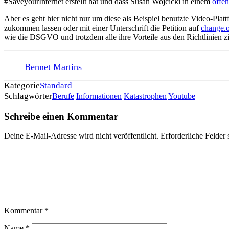
#SaveyourInternet erstellt hat und dass Susan Wojcicki in einem
offen
Aber es geht hier nicht nur um diese als Beispiel benutzte Video-Pla
zukommen lassen oder mit einer Unterschrift die Petition auf
change.
wie die DSGVO und trotzdem alle ihre Vorteile aus den Richtlinien 
Bennet Martins
Kategorie
Standard
Schlagwörter
Berufe
Informationen
Katastrophen
Youtube
Schreibe einen Kommentar
Deine E-Mail-Adresse wird nicht veröffentlicht.
Erforderliche Felder 
Kommentar
*
Name
*