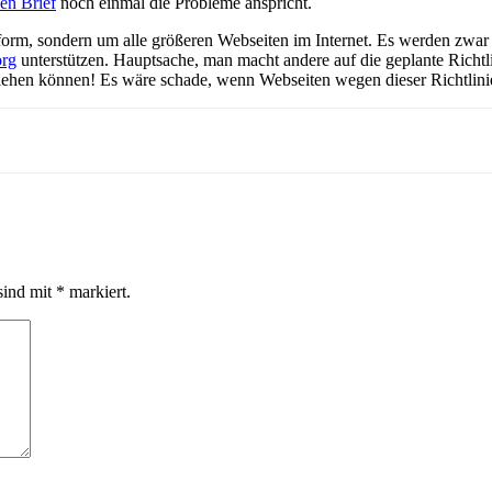
en Brief
noch einmal die Probleme anspricht.
ttform, sondern um alle größeren Webseiten im Internet. Es werden zwa
org
unterstützen. Hauptsache, man macht andere auf die geplante Richt
ziehen können! Es wäre schade, wenn Webseiten wegen dieser Richtlin
sind mit
*
markiert.