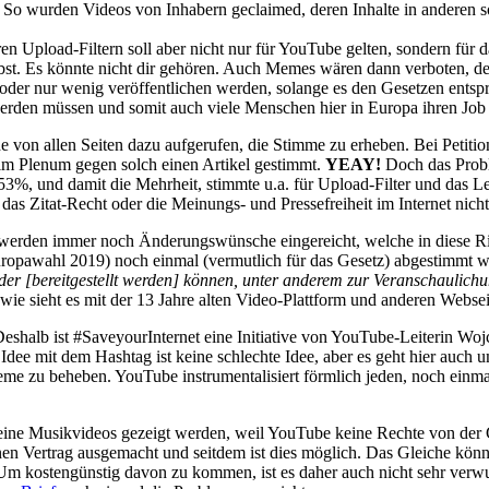
 So wurden Videos von Inhabern geclaimed, deren Inhalte in anderen s
en Upload-Filtern soll aber nicht nur für YouTube gelten, sondern für 
gibst. Es könnte nicht dir gehören. Auch Memes wären dann verboten, de
oder nur wenig veröffentlichen werden, solange es den Gesetzen entspr
erden müssen und somit auch viele Menschen hier in Europa ihren Job 
de von allen Seiten dazu aufgerufen, die Stimme zu erheben. Bei Petiti
im Plenum gegen solch einen Artikel gestimmt.
YEAY!
Doch das Probl
, und damit die Mehrheit, stimmte u.a. für Upload-Filter und das Leis
das Zitat-Recht oder die Meinungs- und Pressefreiheit im Internet nich
werden immer noch Änderungswünsche eingereicht, welche in diese Rich
Europawahl 2019) noch einmal (vermutlich für das Gesetz) abgestimmt 
er [bereitgestellt werden] können, unter anderem zur Veranschaulich
ie sieht es mit der 13 Jahre alten Video-Plattform und anderen Webse
Deshalb ist #SaveyourInternet eine Initiative von YouTube-Leiterin Woj
ee mit dem Hashtag ist keine schlechte Idee, aber es geht hier auch u
me zu beheben. YouTube instrumentalisiert förmlich jeden, noch einmal 
 keine Musikvideos gezeigt werden, weil YouTube keine Rechte von der
nen Vertrag ausgemacht und seitdem ist dies möglich. Das Gleiche könn
 Um kostengünstig davon zu kommen, ist es daher auch nicht sehr verw