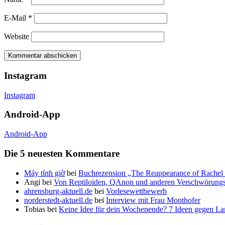
E-Mail
*
Website
Instagram
Instagram
Android-App
Android-App
Die 5 neuesten Kommentare
Máy tính giờ
bei
Buchrezension „The Reappearance of Rachel 
Angi
bei
Von Reptiloiden, QAnon und anderen Verschwörungs
ahrensburg-aktuell.de
bei
Vorlesewettbewerb
norderstedt-aktuell.de
bei
Interview mit Frau Monthofer
Tobias
bei
Keine Idee für dein Wochenende? 7 Ideen gegen La