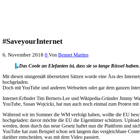
#SaveyourInternet
6. November 2018
0
Von
Bennet Martins
„Das Coole an Elefanten ist, dass sie so lange Rüssel haben.
Mit diesen sinngemäß übersetzten Sätzen wurde eine Ära des Internets 
hochgeladen.
Doch mit YouTube und anderen Webseiten oder gar dem ganzen Interne
Internet-Erfinder Tim Berners-Lee und Wikipedia-Gründer Jimmy Wale
YouTube, Susan Wojcicki, hat nun auch noch einmal zum Protest mit
Während wir im Sommer die WM verfolgt haben, wollte die EU beschlie
hochgeladen: davor möchte die EU die Eigentümer schützen. Upload-Filt
werden, denn durch das neue Gesetz haftet nun die Plattform und nich
YouTube hat zum Beispiel schon seit langem das vergleichbare Conten
darüber entscheiden, was mit dem Video passiert.