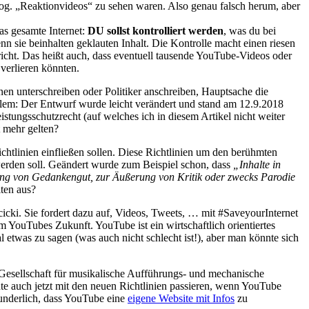
og. „Reaktionvideos“ zu sehen waren. Also genau falsch herum, aber
das gesamte Internet:
DU sollst kontrolliert werden
, was du bei
nn sie beinhalten geklauten Inhalt. Die Kontrolle macht einen riesen
icht. Das heißt auch, dass eventuell tausende YouTube-Videos oder
verlieren könnten.
onen unterschreiben oder Politiker anschreiben, Hauptsache die
em: Der Entwurf wurde leicht verändert und stand am 12.9.2018
tungsschutzrecht (auf welches ich in diesem Artikel nicht weiter
t mehr gelten?
tlinien einfließen sollen. Diese Richtlinien um den berühmten
werden soll. Geändert wurde zum Beispiel schon, dass
„Inhalte in
ung von Gedankengut, zur Äußerung von Kritik oder zwecks Parodie
iten aus?
cicki. Sie fordert dazu auf, Videos, Tweets, … mit #SaveyourInternet
m YouTubes Zukunft. YouTube ist ein wirtschaftlich orientiertes
etwas zu sagen (was auch nicht schlecht ist!), aber man könnte sich
 Gesellschaft für musikalische Aufführungs- und mechanische
te auch jetzt mit den neuen Richtlinien passieren, wenn YouTube
underlich, dass YouTube eine
eigene Website mit Infos
zu