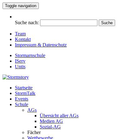
Toggle navigation
Suche nach:
Team
Kontakt
Impressum & Datenschutz
Stormarnschule
IServ
Untis
Startseite
Eure digitale Schülerzeitung
StormTalk
Stormstory
Events
Schule
AGs
Übersicht aller AGs
Medien AG
Sozial-AG
Fächer
Wettbewerbe