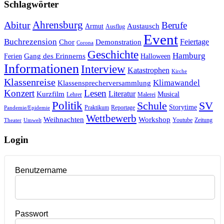
Schlagwörter
Ahrensburg
Abitur
Berufe
Austausch
Armut
Ausflug
Event
Buchrezension
Feiertage
Chor
Demonstration
Corona
Geschichte
Hamburg
Gang des Erinnerns
Ferien
Halloween
Informationen
Interview
Katastrophen
Kirche
Klassenreise
Klimawandel
Klassensprecherversammlung
Konzert
Lesen
Literatur
Kurzfilm
Musical
Lehrer
Malerei
Politik
Schule
SV
Storytime
Praktikum
Reportage
Pandemie/Epidemie
Wettbewerb
Weihnachten
Workshop
Youtube
Zeitung
Theater
Umwelt
Login
Benutzername
Passwort