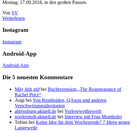
Montag, 17.09.2018, in den großen Pausen.
Von
SV
Weiterlesen
Instagram
Instagram
Android-App
Android-App
Die 5 neuesten Kommentare
Máy tính giờ
bei
Buchrezension „The Reappearance of
Rachel Price“
Angi
bei
Von Reptiloiden, QAnon und anderen
Verschwörungsideologien
ahrensburg-aktuell.de
bei
Vorlesewettbewerb
norderstedt-aktuell.de
bei
Interview mit Frau Monthofer
Tobias
bei
Keine Idee für dein Wochenende? 7 Ideen gegen
Langeweile