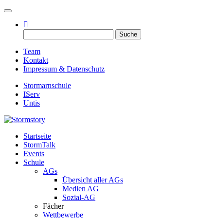
Toggle navigation
Suche
nach:
Team
Kontakt
Impressum & Datenschutz
Stormarnschule
IServ
Untis
Startseite
Eure digitale Schülerzeitung
StormTalk
Stormstory
Events
Schule
AGs
Übersicht aller AGs
Medien AG
Sozial-AG
Fächer
Wettbewerbe