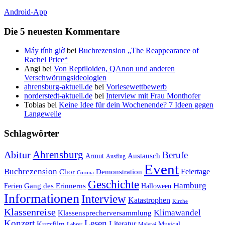
Android-App
Die 5 neuesten Kommentare
Máy tính giờ
bei
Buchrezension „The Reappearance of
Rachel Price“
Angi
bei
Von Reptiloiden, QAnon und anderen
Verschwörungsideologien
ahrensburg-aktuell.de
bei
Vorlesewettbewerb
norderstedt-aktuell.de
bei
Interview mit Frau Monthofer
Tobias
bei
Keine Idee für dein Wochenende? 7 Ideen gegen
Langeweile
Schlagwörter
Ahrensburg
Abitur
Berufe
Austausch
Armut
Ausflug
Event
Buchrezension
Feiertage
Chor
Demonstration
Corona
Geschichte
Hamburg
Gang des Erinnerns
Ferien
Halloween
Informationen
Interview
Katastrophen
Kirche
Klassenreise
Klimawandel
Klassensprecherversammlung
Konzert
Lesen
Literatur
Kurzfilm
Musical
Lehrer
Malerei