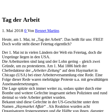
Tag der Arbeit
1. Mai 2018
0
Von
Bennet Martins
Heute, am 1. Mai, ist „Tag der Arbeit“. Das heißt für uns: FREI!
Doch wofür steht dieser Feiertag eigentlich?
Der 1. Mai ist in vielen Ländern der Welt ein Feiertag, doch die
Ursprünge liegen in den USA.
Die Arbeitszeiten sind lang und der Lohn gering – gleich zwei
Gründe, um zu protestieren. Am 1. Mai 1886 hielt der
Chefredakteur der „
Arbeiter-Zeitung
“ auf dem Haymarket in
Chicago (USA) bei einer Arbeiterversammlung eine Rede. Eine
Folge dieser Rede waren mehrtägige Proteste u.a. mit gewalttätigen
Auseinandersetzungen.
Die Lage spitzte sich immer weiter zu, sodass später durch eine
Bombe und weitere Gefechte insgesamt sieben Polizisten und rund
dreimal so viele Arbeiter getötet wurden.
Bekannt sind diese Gefechte in der US-Geschichte unter dem
Namen „
Haymarket Affair
“ . Als Reaktion wurden acht
Organisatoren festgenommen und die Hälfte von ihnen, darunter