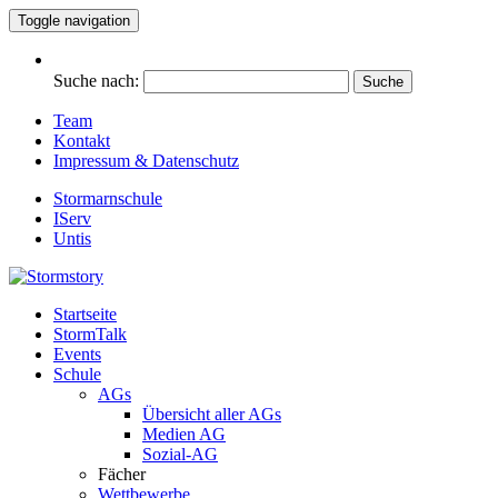
Toggle navigation
Suche nach:
Team
Kontakt
Impressum & Datenschutz
Stormarnschule
IServ
Untis
Startseite
Eure digitale Schülerzeitung
StormTalk
Stormstory
Events
Schule
AGs
Übersicht aller AGs
Medien AG
Sozial-AG
Fächer
Wettbewerbe