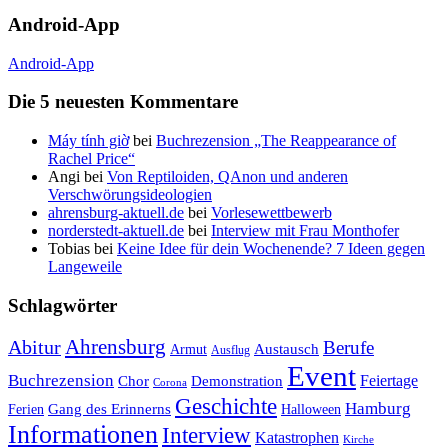
Android-App
Android-App
Die 5 neuesten Kommentare
Máy tính giờ
bei
Buchrezension „The Reappearance of
Rachel Price“
Angi
bei
Von Reptiloiden, QAnon und anderen
Verschwörungsideologien
ahrensburg-aktuell.de
bei
Vorlesewettbewerb
norderstedt-aktuell.de
bei
Interview mit Frau Monthofer
Tobias
bei
Keine Idee für dein Wochenende? 7 Ideen gegen
Langeweile
Schlagwörter
Ahrensburg
Abitur
Berufe
Austausch
Armut
Ausflug
Event
Buchrezension
Feiertage
Chor
Demonstration
Corona
Geschichte
Hamburg
Gang des Erinnerns
Ferien
Halloween
Informationen
Interview
Katastrophen
Kirche