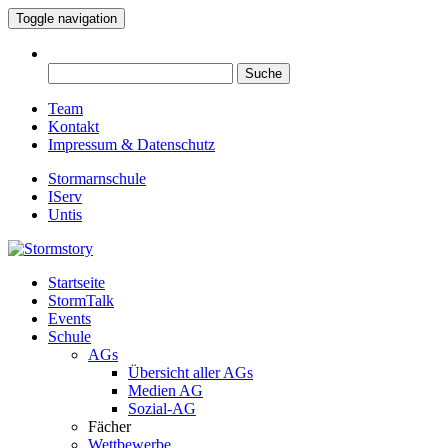
Toggle navigation
Suche
nach:
Team
Kontakt
Impressum & Datenschutz
Stormarnschule
IServ
Untis
Startseite
Eure digitale Schülerzeitung
StormTalk
Stormstory
Events
Schule
AGs
Übersicht aller AGs
Medien AG
Sozial-AG
Fächer
Wettbewerbe