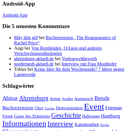
Android-App
Android-App
Die 5 neuesten Kommentare
Máy tính giờ
bei
Buchrezension „The Reappearance of
Rachel Price“
Angi
bei
Von Reptiloiden, QAnon und anderen
Verschwörungsideologien
ahrensburg-aktuell.de
bei
Vorlesewettbewerb
norderstedt-aktuell.de
bei
Interview mit Frau Monthofer
Tobias
bei
Keine Idee für dein Wochenende? 7 Ideen gegen
Langeweile
Schlagwörter
Ahrensburg
Abitur
Berufe
Austausch
Armut
Ausflug
Event
Buchrezension
Feiertage
Chor
Demonstration
Corona
Geschichte
Hamburg
Gang des Erinnerns
Ferien
Halloween
Informationen
Interview
Katastrophen
Kirche