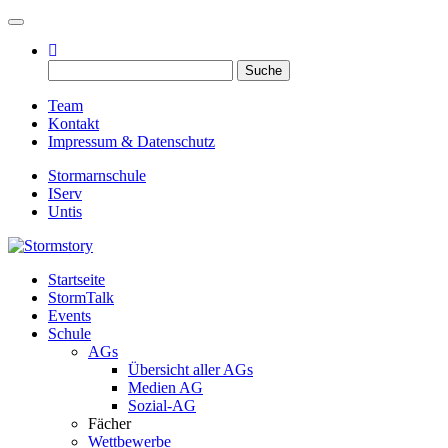
Toggle navigation
Suche
nach:
Team
Kontakt
Impressum & Datenschutz
Stormarnschule
IServ
Untis
Startseite
Eure digitale Schülerzeitung
StormTalk
Stormstory
Events
Schule
AGs
Übersicht aller AGs
Medien AG
Sozial-AG
Fächer
Wettbewerbe