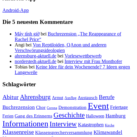
Android-App
Die 5 neuesten Kommentare
Máy tính giờ
bei
Buchrezension „The Reappearance of
Rachel Price“
Angi
bei
Von Reptiloiden, QAnon und anderen
Verschwörungsideologien
ahrensburg-aktuell.de
bei
Vorlesewettbewerb
norderstedt-aktuell.de
bei
Interview mit Frau Monthofer
Tobias
bei
Keine Idee für dein Wochenende? 7 Ideen gegen
Langeweile
Schlagwörter
Ahrensburg
Abitur
Berufe
Austausch
Armut
Ausflug
Event
Buchrezension
Feiertage
Chor
Demonstration
Corona
Geschichte
Hamburg
Gang des Erinnerns
Ferien
Halloween
Informationen
Interview
Katastrophen
Kirche
Klassenreise
Klimawandel
Klassensprecherversammlung