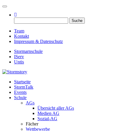
Toggle navigation
Suche
nach:
Team
Kontakt
Impressum & Datenschutz
Stormarnschule
IServ
Untis
Startseite
Eure digitale Schülerzeitung
StormTalk
Stormstory
Events
Schule
AGs
Übersicht aller AGs
Medien AG
Sozial-AG
Fächer
Wettbewerbe