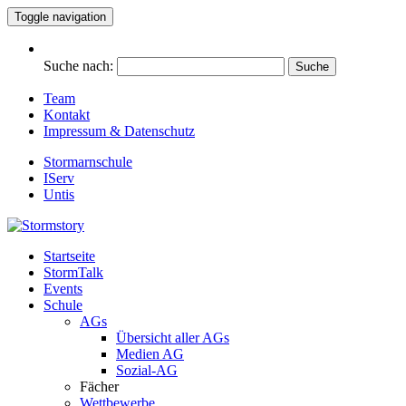
Toggle navigation
Suche nach:
Team
Kontakt
Impressum & Datenschutz
Stormarnschule
IServ
Untis
Startseite
Eure digitale Schülerzeitung
StormTalk
Stormstory
Events
Schule
AGs
Übersicht aller AGs
Medien AG
Sozial-AG
Fächer
Wettbewerbe