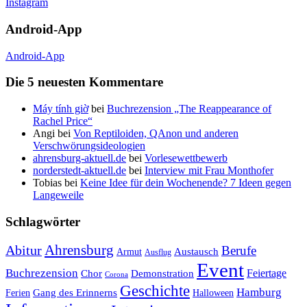
Instagram
Android-App
Android-App
Die 5 neuesten Kommentare
Máy tính giờ
bei
Buchrezension „The Reappearance of
Rachel Price“
Angi
bei
Von Reptiloiden, QAnon und anderen
Verschwörungsideologien
ahrensburg-aktuell.de
bei
Vorlesewettbewerb
norderstedt-aktuell.de
bei
Interview mit Frau Monthofer
Tobias
bei
Keine Idee für dein Wochenende? 7 Ideen gegen
Langeweile
Schlagwörter
Ahrensburg
Abitur
Berufe
Austausch
Armut
Ausflug
Event
Buchrezension
Feiertage
Chor
Demonstration
Corona
Geschichte
Hamburg
Gang des Erinnerns
Ferien
Halloween