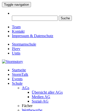
Toggle navigation
Suche
nach:
Team
Kontakt
Impressum & Datenschutz
Stormarnschule
IServ
Untis
Startseite
Eure digitale Schülerzeitung
StormTalk
Stormstory
Events
Schule
AGs
Übersicht aller AGs
Medien AG
Sozial-AG
Fächer
Wettbewerbe