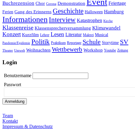
Event
Buchrezension
Feiertage
Chor
Demonstration
Corona
Geschichte
Hamburg
Gang des Erinnerns
Ferien
Halloween
Informationen
Interview
Katastrophen
Kirche
Klassenreise
Klimawandel
Klassensprecherversammlung
Konzert
Lesen
Literatur
Kurzfilm
Musical
Lehrer
Malerei
Politik
Schule
SV
Storytime
Praktikum
Reportage
Pandemie/Epidemie
Wettbewerb
Weihnachten
Workshop
Youtube
Zeitung
Theater
Umwelt
Login
Benutzername
Passwort
Team
Kontakt
Impressum & Datenschutz