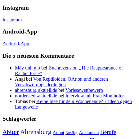
Instagram
Instagram
Android-App
Android-App
Die 5 neuesten Kommentare
Máy tính giờ
bei
Buchrezension „The Reappearance of
Rachel Price“
Angi
bei
Von Reptiloiden, QAnon und anderen
Verschwörungsideologien
ahrensburg-aktuell.de
bei
Vorlesewettbewerb
norderstedt-aktuell.de
bei
Interview mit Frau Monthofer
Tobias
bei
Keine Idee für dein Wochenende? 7 Ideen gegen
Langeweile
Schlagwörter
Ahrensburg
Abitur
Berufe
Austausch
Armut
Ausflug