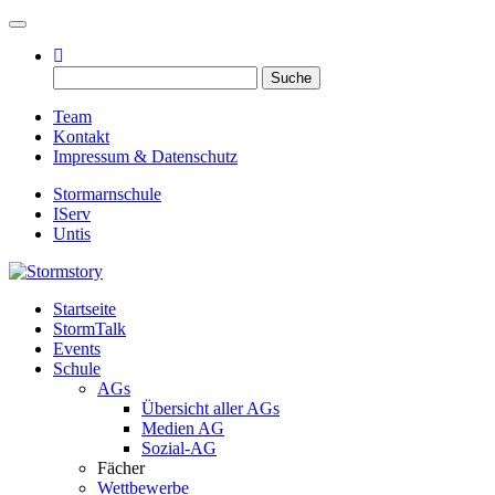
Toggle navigation
Suche
nach:
Team
Kontakt
Impressum & Datenschutz
Stormarnschule
IServ
Untis
Startseite
Eure digitale Schülerzeitung
StormTalk
Stormstory
Events
Schule
AGs
Übersicht aller AGs
Medien AG
Sozial-AG
Fächer
Wettbewerbe