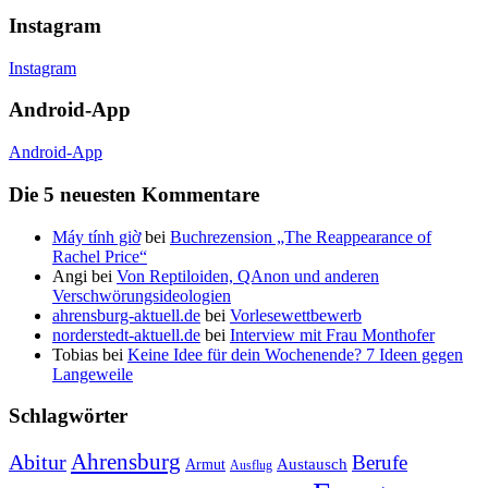
Instagram
Instagram
Android-App
Android-App
Die 5 neuesten Kommentare
Máy tính giờ
bei
Buchrezension „The Reappearance of
Rachel Price“
Angi
bei
Von Reptiloiden, QAnon und anderen
Verschwörungsideologien
ahrensburg-aktuell.de
bei
Vorlesewettbewerb
norderstedt-aktuell.de
bei
Interview mit Frau Monthofer
Tobias
bei
Keine Idee für dein Wochenende? 7 Ideen gegen
Langeweile
Schlagwörter
Ahrensburg
Abitur
Berufe
Austausch
Armut
Ausflug