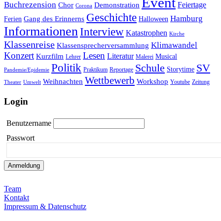
Event
Buchrezension
Feiertage
Chor
Demonstration
Corona
Geschichte
Hamburg
Gang des Erinnerns
Ferien
Halloween
Informationen
Interview
Katastrophen
Kirche
Klassenreise
Klimawandel
Klassensprecherversammlung
Konzert
Lesen
Literatur
Kurzfilm
Musical
Lehrer
Malerei
Politik
Schule
SV
Storytime
Praktikum
Reportage
Pandemie/Epidemie
Wettbewerb
Weihnachten
Workshop
Youtube
Zeitung
Theater
Umwelt
Login
Benutzername
Passwort
Team
Kontakt
Impressum & Datenschutz