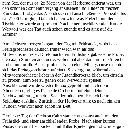
zum See, der nur ca. 2o Meter von der Herberge entfernt war, um
den schönen Sonnenuntergang anzusehen und Bilder zu machen.
Kurz darauf folgte das Abendessen mit anschließender Probe,die bis
ca. 21.00 Uhr ging. Danach hatten wir etwas Freizeit und der
Tischkicker wurde ausprobiert. Nach einer anschließenden Runde
Werwolf war der Tag auch schon zuende und es ging auf die
Zimmer.
Am nächsten morgen begann der Tag mit Frühstück, wobei das
Freitagsorchester deutlich früher wach war, als das
Mittwochsorchester. Direkt nach dem Frühstück gab es eine Probe,
die ca.2,5 Stunden andauerte, wobei mal alle, dann nur die Streicher
und dann nur die Bläser probten. Nach einer Mittagspause machte
sich das Freitagsorchester auf einen Spaziergang, während das
Mittwochsorchester lieber in der Jugendherberge blieb, um einzeln
zu proben, zum See zu gehen oder Werwolf zu spielen.
Anschließend wurde wieder fleißig geprobt und nach dem
Abendessen, ging es für beide Orchester auf eine kleine
Nachtwanderung, um den See, der mit einem Besuch beim
Spielplatz auskling. Zurück in der Herberge ging es nach einigen
Runden Werwolf auch schon ins Bett.
Der letzte Tag der Orchesterfahrt startete wie sonst auch mit dem
Frühstück und einer anschließenden Probe. Nach einer kurzen
Pause, die zum Tischkicker- und Billardspielen genutzt wurde, gab