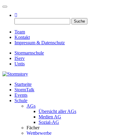
Toggle navigation
Suche
nach:
Team
Kontakt
Impressum & Datenschutz
Stormarnschule
IServ
Untis
Startseite
Eure digitale Schülerzeitung
StormTalk
Stormstory
Events
Schule
AGs
Übersicht aller AGs
Medien AG
Sozial-AG
Fächer
Wettbewerbe