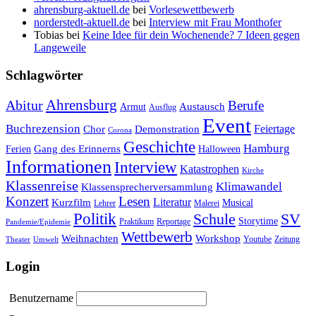
ahrensburg-aktuell.de
bei
Vorlesewettbewerb
norderstedt-aktuell.de
bei
Interview mit Frau Monthofer
Tobias
bei
Keine Idee für dein Wochenende? 7 Ideen gegen
Langeweile
Schlagwörter
Ahrensburg
Abitur
Berufe
Austausch
Armut
Ausflug
Event
Buchrezension
Feiertage
Chor
Demonstration
Corona
Geschichte
Hamburg
Gang des Erinnerns
Ferien
Halloween
Informationen
Interview
Katastrophen
Kirche
Klassenreise
Klimawandel
Klassensprecherversammlung
Konzert
Lesen
Literatur
Kurzfilm
Musical
Lehrer
Malerei
Politik
Schule
SV
Storytime
Praktikum
Reportage
Pandemie/Epidemie
Wettbewerb
Weihnachten
Workshop
Youtube
Zeitung
Theater
Umwelt
Login
Benutzername