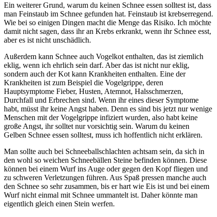
Ein weiterer Grund, warum du keinen Schnee essen solltest ist, dass
man Feinstaub im Schnee gefunden hat. Feinstaub ist krebserregend.
Wie bei so einigen Dingen macht die Menge das Risiko. Ich möchte
damit nicht sagen, dass ihr an Krebs erkrankt, wenn ihr Schnee esst,
aber es ist nicht unschädlich.
Außerdem kann Schnee auch Vogelkot enthalten, das ist ziemlich
eklig, wenn ich ehrlich sein darf. Aber das ist nicht nur eklig,
sondern auch der Kot kann Krankheiten enthalten. Eine der
Krankheiten ist zum Beispiel die Vogelgrippe, deren
Hauptsymptome Fieber, Husten, Atemnot, Halsschmerzen,
Durchfall und Erbrechen sind. Wenn ihr eines dieser Symptome
habt, müsst ihr keine Angst haben. Denn es sind bis jetzt nur wenige
Menschen mit der Vogelgrippe infiziert wurden, also habt keine
große Angst, ihr solltet nur vorsichtig sein. Warum du keinen
Gelben Schnee essen solltest, muss ich hoffentlich nicht erklären.
Man sollte auch bei Schneeballschlachten achtsam sein, da sich in
den wohl so weichen Schneebällen Steine befinden können. Diese
können bei einem Wurf ins Auge oder gegen den Kopf fliegen und
zu schweren Verletzungen führen. Aus Spaß pressen manche auch
den Schnee so sehr zusammen, bis er hart wie Eis ist und bei einem
Wurf nicht einmal mit Schnee ummantelt ist. Daher könnte man
eigentlich gleich einen Stein werfen.