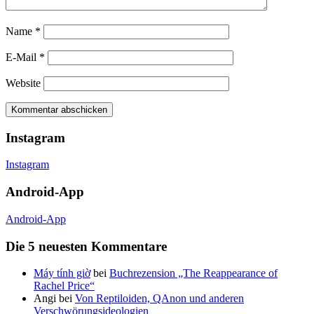
Name
*
E-Mail
*
Website
Instagram
Instagram
Android-App
Android-App
Die 5 neuesten Kommentare
Máy tính giờ
bei
Buchrezension „The Reappearance of
Rachel Price“
Angi
bei
Von Reptiloiden, QAnon und anderen
Verschwörungsideologien