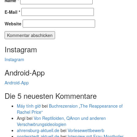
Name
*
E-Mail
*
Website
Instagram
Instagram
Android-App
Android-App
Die 5 neuesten Kommentare
Máy tính giờ
bei
Buchrezension „The Reappearance of
Rachel Price“
Angi
bei
Von Reptiloiden, QAnon und anderen
Verschwörungsideologien
ahrensburg-aktuell.de
bei
Vorlesewettbewerb
norderstedt-aktuell.de
bei
Interview mit Frau Monthofer