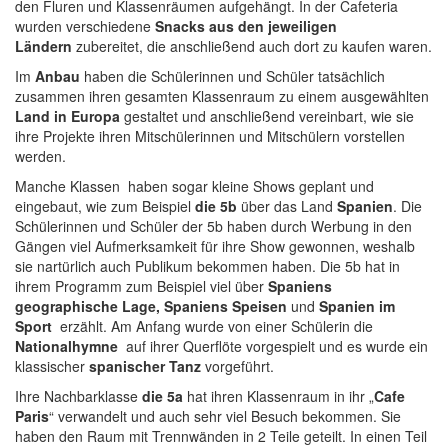
den Fluren und Klassenräumen aufgehängt. In der Cafeteria
wurden verschiedene
Snacks aus den jeweiligen
Ländern
zubereitet, die anschließend auch dort zu kaufen waren.
Im
Anbau
haben die Schülerinnen und Schüler tatsächlich
zusammen ihren gesamten Klassenraum zu einem ausgewählten
Land in
Europa
gestaltet und anschließend vereinbart, wie sie
ihre Projekte ihren Mitschülerinnen und Mitschülern vorstellen
werden.
Manche Klassen haben sogar kleine Shows geplant und
eingebaut, wie zum Beispiel
die 5b
über das Land
Spanien
. Die
Schülerinnen und Schüler der 5b haben durch Werbung in den
Gängen viel Aufmerksamkeit für ihre Show gewonnen, weshalb
sie nartürlich auch Publikum bekommen haben. Die 5b hat in
ihrem Programm zum Beispiel viel über
Spaniens
geographische Lage, Spaniens Speisen
und
Spanien im
Sport
erzählt. Am Anfang wurde von einer Schülerin die
Nationalhymne
auf ihrer Querflöte vorgespielt und es wurde ein
klassischer
spanischer Tanz
vorgeführt.
Ihre Nachbarklasse
die 5a
hat ihren Klassenraum in ihr „
Cafe
Paris
“ verwandelt und auch sehr viel Besuch bekommen. Sie
haben den Raum mit Trennwänden in 2 Teile geteilt. In einen Teil