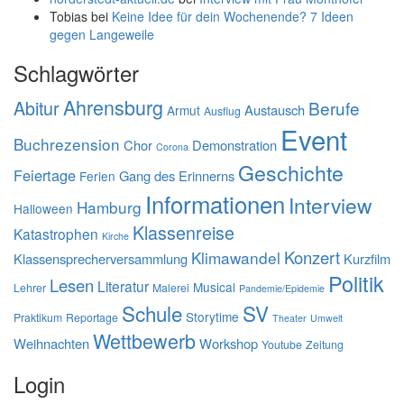
Tobias
bei
Keine Idee für dein Wochenende? 7 Ideen
gegen Langeweile
Schlagwörter
Ahrensburg
Abitur
Berufe
Austausch
Armut
Ausflug
Event
Buchrezension
Chor
Demonstration
Corona
Geschichte
Feiertage
Gang des Erinnerns
Ferien
Informationen
Interview
Hamburg
Halloween
Klassenreise
Katastrophen
Kirche
Konzert
Klimawandel
Klassensprecherversammlung
Kurzfilm
Politik
Lesen
Literatur
Musical
Lehrer
Malerei
Pandemie/Epidemie
Schule
SV
Storytime
Praktikum
Reportage
Theater
Umwelt
Wettbewerb
Weihnachten
Workshop
Youtube
Zeitung
Login