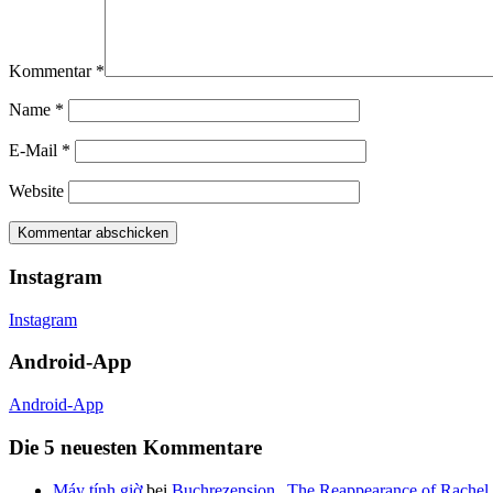
Kommentar
*
Name
*
E-Mail
*
Website
Instagram
Instagram
Android-App
Android-App
Die 5 neuesten Kommentare
Máy tính giờ
bei
Buchrezension „The Reappearance of Rachel 