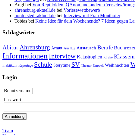
Angi
bei
Von Reptiloiden, QAnon und anderen Verschwörungs
ahrensburg-aktuell.de
bei
Vorlesewettbewerb
norderstedt-aktuell.de
bei
Interview mit Frau Monthofer
Tobias
bei
Keine Idee für dein Wochenende? 7 Ideen gegen La
Schlagwörter
Ahrensburg
Abitur
Berufe
Buchreze
Austausch
Armut
Ausflug
Informationen
Interview
Klassenr
Katastrophen
Kirche
Schule
SV
W
Weihnachten
Storytime
Praktikum
Reportage
Theater
Umwelt
Login
Benutzername
Passwort
Team