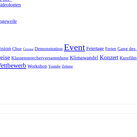
ideologien
ngeweile
Event
nsion
Feiertage
Chor
Demonstration
Gang des 
Ferien
Corona
eise
Konzert
Klimawandel
Klassensprecherversammlung
Kurzfilm
ettbewerb
Workshop
Youtube
Zeitung