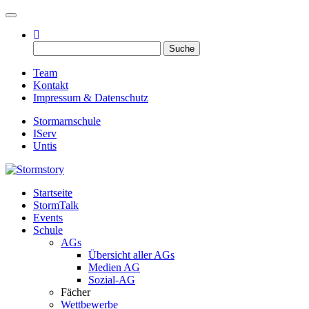
Toggle navigation
Suche
nach:
Team
Kontakt
Impressum & Datenschutz
Stormarnschule
IServ
Untis
Startseite
Eure digitale Schülerzeitung
StormTalk
Stormstory
Events
Schule
AGs
Übersicht aller AGs
Medien AG
Sozial-AG
Fächer
Wettbewerbe