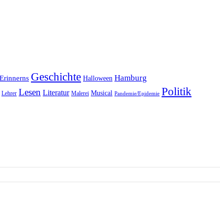
Geschichte
Hamburg
Erinnerns
Halloween
Politik
Lesen
Literatur
Musical
Lehrer
Malerei
Pandemie/Epidemie