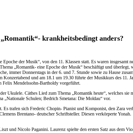
„Romantik“- krankheitsbedingt anders?
Epoche der Musik“, von den 11. Klassen statt. Es waren insgesamt neu
m Thema „Romantik- eine Epoche der Musik“ beschäftigt und überlegt, 
oche, immer Donnerstags in der 6. und 7. Stunde sowie zu Hause zusa
 Konzertabend und am 18.1 um 19.30 führte der Musikkurs des 11. Jahrg
n Felix Mendelssohn-Bartholdy vorgeführt.
der Ukulele. Cäthes Lied zum Thema „Romantik heute“, welches sie mit
ma „Nationale Schulen; Bedrich Smetana: Die Moldau“ vor.
. Es trafen sich Frederic Chopin- Pianist und Komponist, den Zara verk
 Clemens Brentano- deutscher Schriftsteller. Diesen verkörperte Yonah.
Liszt und Nicolo Paganini. Laurenz spielte den ersten Satz aus dem V