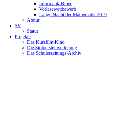
Informatik-Biber
Vorlesewettbewerb
Lange Nacht der Mathematik 2019
Abitur
SV
Statut
Projekte
Das Kurzfilm-Kino
Die Stolpersteinverlegung
Das Schülerzeitungs-Archiv