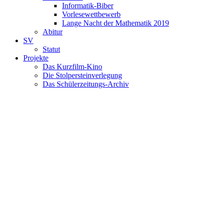
Informatik-Biber
Vorlesewettbewerb
Lange Nacht der Mathematik 2019
Abitur
SV
Statut
Projekte
Das Kurzfilm-Kino
Die Stolpersteinverlegung
Das Schülerzeitungs-Archiv