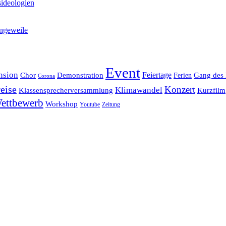
ideologien
ngeweile
Event
nsion
Feiertage
Chor
Demonstration
Gang des 
Ferien
Corona
eise
Konzert
Klimawandel
Klassensprecherversammlung
Kurzfilm
ettbewerb
Workshop
Youtube
Zeitung