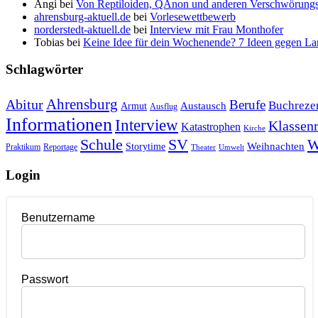
Angi
bei
Von Reptiloiden, QAnon und anderen Verschwörungs
ahrensburg-aktuell.de
bei
Vorlesewettbewerb
norderstedt-aktuell.de
bei
Interview mit Frau Monthofer
Tobias
bei
Keine Idee für dein Wochenende? 7 Ideen gegen La
Schlagwörter
Ahrensburg
Abitur
Berufe
Buchreze
Austausch
Armut
Ausflug
Informationen
Interview
Klassenr
Katastrophen
Kirche
Schule
SV
W
Weihnachten
Storytime
Praktikum
Reportage
Theater
Umwelt
Login
Benutzername
Passwort