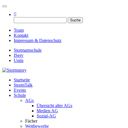
Toggle navigation
Suche
nach:
Team
Kontakt
Impressum & Datenschutz
Stormarnschule
IServ
Untis
Startseite
Eure digitale Schülerzeitung
StormTalk
Stormstory
Events
Schule
AGs
Übersicht aller AGs
Medien AG
Sozial-AG
Fächer
Wettbewerbe