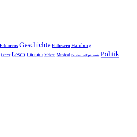
Geschichte
Hamburg
Erinnerns
Halloween
Politik
Lesen
Literatur
Musical
Lehrer
Malerei
Pandemie/Epidemie