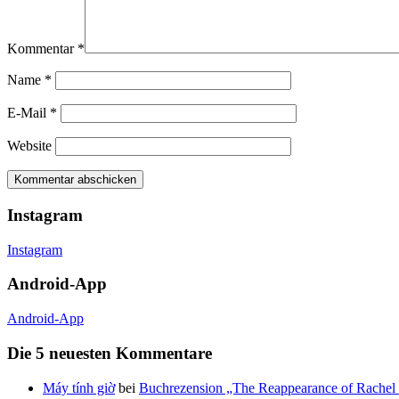
Kommentar
*
Name
*
E-Mail
*
Website
Instagram
Instagram
Android-App
Android-App
Die 5 neuesten Kommentare
Máy tính giờ
bei
Buchrezension „The Reappearance of Rachel 