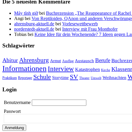
Die 5 neuesten Kommentare
Máy tính giờ
bei
Buchrezension „The Reappearance of Rachel 
Angi
bei
Von Reptiloiden, QAnon und anderen Verschwörungs
ahrensburg-aktuell.de
bei
Vorlesewettbewerb
norderstedt-aktuell.de
bei
Interview mit Frau Monthofer
Tobias
bei
Keine Idee für dein Wochenende? 7 Ideen gegen La
Schlagwörter
Ahrensburg
Abitur
Berufe
Buchreze
Austausch
Armut
Ausflug
Informationen
Interview
Klassenr
Katastrophen
Kirche
Schule
SV
W
Weihnachten
Storytime
Praktikum
Reportage
Theater
Umwelt
Login
Benutzername
Passwort