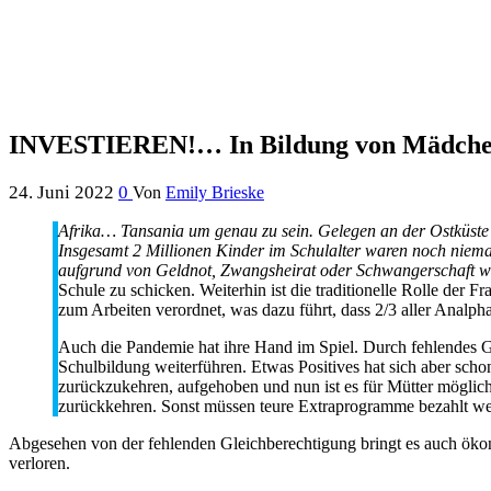
INVESTIEREN!… In Bildung von Mädche
24. Juni 2022
0
Von
Emily Brieske
Afrika… Tansania um genau zu sein. Gelegen an der Ostküste
Insgesamt 2 Millionen Kinder im Schulalter waren noch niemal
aufgrund von Geldnot, Zwangsheirat oder Schwangerschaft wi
Schule zu schicken. Weiterhin ist die traditionelle Rolle der
zum Arbeiten verordnet, was dazu führt, dass 2/3 aller Analph
Auch die Pandemie hat ihre Hand im Spiel. Durch fehlendes G
Schulbildung weiterführen. Etwas Positives hat sich aber sch
zurückzukehren, aufgehoben und nun ist es für Mütter möglich,
zurückkehren. Sonst müssen teure Extraprogramme bezahlt wer
Abgesehen von der fehlenden Gleichberechtigung bringt es auch ökono
verloren.