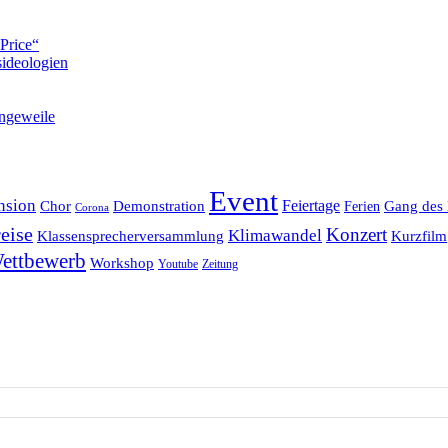
Price“
ideologien
ngeweile
Event
nsion
Feiertage
Chor
Demonstration
Gang des 
Ferien
Corona
eise
Konzert
Klimawandel
Klassensprecherversammlung
Kurzfilm
ettbewerb
Workshop
Youtube
Zeitung