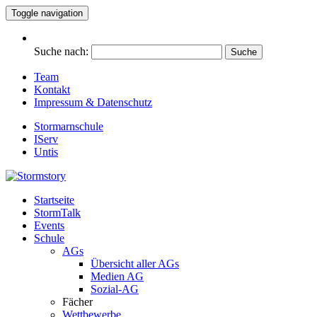
Toggle navigation
Suche nach:
Team
Kontakt
Impressum & Datenschutz
Stormarnschule
IServ
Untis
Startseite
Eure digitale Schülerzeitung
StormTalk
Stormstory
Events
Schule
AGs
Übersicht aller AGs
Medien AG
Sozial-AG
Fächer
Wettbewerbe