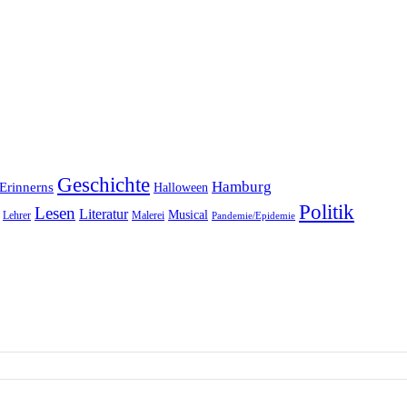
Geschichte
Hamburg
Erinnerns
Halloween
Politik
Lesen
Literatur
Musical
Lehrer
Malerei
Pandemie/Epidemie