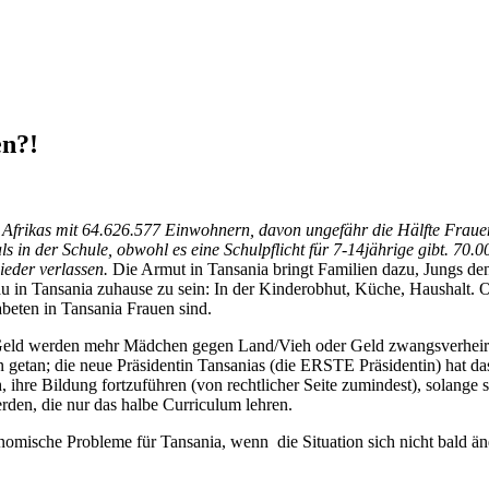
n?!
 Afrikas mit 64.626.577 Einwohnern, davon ungefähr die Hälfte Fraue
s in der Schule, obwohl es eine Schulpflicht für 7-14jährige gibt. 70
eder verlassen.
Die Armut in Tansania bringt Familien dazu, Jungs den
 Frau in Tansania zuhause zu sein: In der Kinderobhut, Küche, Haushal
abeten in Tansania Frauen sind.
eld werden mehr Mädchen gegen Land/Vieh oder Geld zwangsverheiratet
on getan; die neue Präsidentin Tansanias (die ERSTE Präsidentin) hat d
 ihre Bildung fortzuführen (von rechtlicher Seite zumindest), solange 
den, die nur das halbe Curriculum lehren.
mische Probleme für Tansania, wenn die Situation sich nicht bald ände