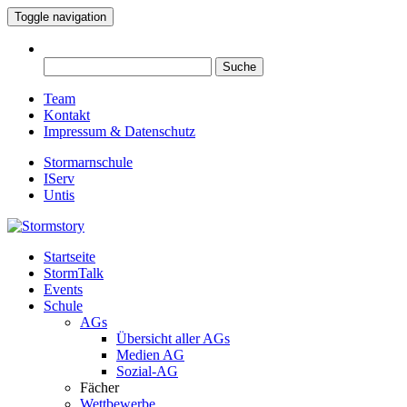
Toggle navigation
Suche
nach:
Team
Kontakt
Impressum & Datenschutz
Stormarnschule
IServ
Untis
Startseite
Eure digitale Schülerzeitung
StormTalk
Stormstory
Events
Schule
AGs
Übersicht aller AGs
Medien AG
Sozial-AG
Fächer
Wettbewerbe