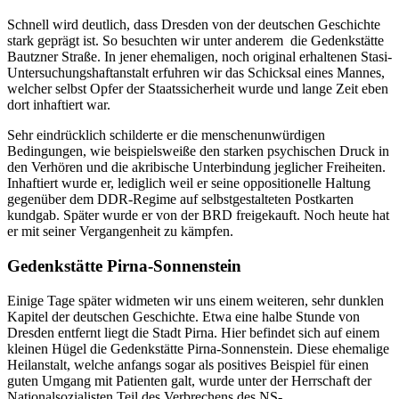
Schnell wird deutlich, dass Dresden von der deutschen Geschichte
stark geprägt ist. So besuchten wir unter anderem die Gedenkstätte
Bautzner Straße. In jener ehemaligen, noch original erhaltenen Stasi-
Untersuchungshaftanstalt erfuhren wir das Schicksal eines Mannes,
welcher selbst Opfer der Staatssicherheit wurde und lange Zeit eben
dort inhaftiert war.
Sehr eindrücklich schilderte er die menschenunwürdigen
Bedingungen, wie beispielsweiße den starken psychischen Druck in
den Verhören und die akribische Unterbindung jeglicher Freiheiten.
Inhaftiert wurde er, lediglich weil er seine oppositionelle Haltung
gegenüber dem DDR-Regime auf selbstgestalteten Postkarten
kundgab. Später wurde er von der BRD freigekauft. Noch heute hat
er mit seiner Vergangenheit zu kämpfen.
Gedenkstätte Pirna-Sonnenstein
Einige Tage später widmeten wir uns einem weiteren, sehr dunklen
Kapitel der deutschen Geschichte. Etwa eine halbe Stunde von
Dresden entfernt liegt die Stadt Pirna. Hier befindet sich auf einem
kleinen Hügel die Gedenkstätte Pirna-Sonnenstein. Diese ehemalige
Heilanstalt, welche anfangs sogar als positives Beispiel für einen
guten Umgang mit Patienten galt, wurde unter der Herrschaft der
Nationalsozialisten Teil des Verbrechens des NS-