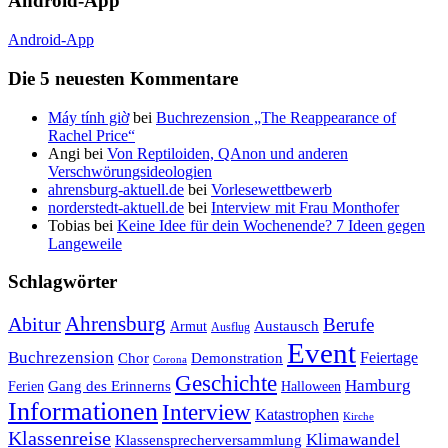
Android-App
Android-App
Die 5 neuesten Kommentare
Máy tính giờ
bei
Buchrezension „The Reappearance of
Rachel Price“
Angi
bei
Von Reptiloiden, QAnon und anderen
Verschwörungsideologien
ahrensburg-aktuell.de
bei
Vorlesewettbewerb
norderstedt-aktuell.de
bei
Interview mit Frau Monthofer
Tobias
bei
Keine Idee für dein Wochenende? 7 Ideen gegen
Langeweile
Schlagwörter
Ahrensburg
Abitur
Berufe
Austausch
Armut
Ausflug
Event
Buchrezension
Feiertage
Chor
Demonstration
Corona
Geschichte
Hamburg
Gang des Erinnerns
Ferien
Halloween
Informationen
Interview
Katastrophen
Kirche
Klassenreise
Klimawandel
Klassensprecherversammlung