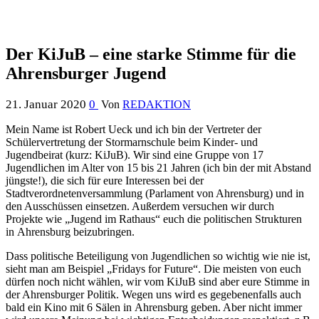
Der KiJuB – eine starke Stimme für die
Ahrensburger Jugend
21. Januar 2020
0
Von
REDAKTION
Mein Name ist Robert Ueck und ich bin der Vertreter der
Schülervertretung der Stormarnschule beim Kinder- und
Jugendbeirat (kurz: KiJuB). Wir sind eine Gruppe von 17
Jugendlichen im Alter von 15 bis 21 Jahren (ich bin der mit Abstand
jüngste!), die sich für eure Interessen bei der
Stadtverordnetenversammlung (Parlament von
Ahrensburg
) und in
den Ausschüssen einsetzen. Außerdem versuchen wir durch
Projekte wie „Jugend im Rathaus“ euch die politischen Strukturen
in
Ahrensburg
beizubringen.
Dass politische Beteiligung von Jugendlichen so wichtig wie nie ist,
sieht man am Beispiel „Fridays for Future“. Die meisten von euch
dürfen noch nicht wählen, wir vom KiJuB sind aber eure Stimme in
der Ahrensburger Politik. Wegen uns wird es gegebenenfalls auch
bald ein Kino mit 6 Sälen in
Ahrensburg
geben. Aber nicht immer