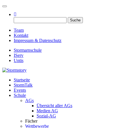
Toggle navigation
Suche
nach:
Team
Kontakt
Impressum & Datenschutz
Stormarnschule
IServ
Untis
Startseite
Eure digitale Schülerzeitung
StormTalk
Stormstory
Events
Schule
AGs
Übersicht aller AGs
Medien AG
Sozial-AG
Fächer
Wettbewerbe