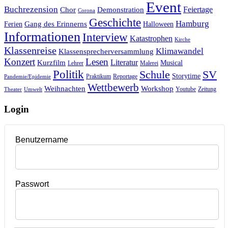
Event
Buchrezension
Feiertage
Chor
Demonstration
Corona
Geschichte
Hamburg
Gang des Erinnerns
Ferien
Halloween
Informationen
Interview
Katastrophen
Kirche
Klassenreise
Klimawandel
Klassensprecherversammlung
Konzert
Lesen
Literatur
Kurzfilm
Musical
Lehrer
Malerei
Politik
Schule
SV
Storytime
Praktikum
Reportage
Pandemie/Epidemie
Wettbewerb
Weihnachten
Workshop
Youtube
Zeitung
Theater
Umwelt
Login
Benutzername
Passwort