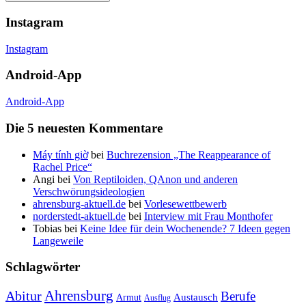
Instagram
Instagram
Android-App
Android-App
Die 5 neuesten Kommentare
Máy tính giờ
bei
Buchrezension „The Reappearance of
Rachel Price“
Angi
bei
Von Reptiloiden, QAnon und anderen
Verschwörungsideologien
ahrensburg-aktuell.de
bei
Vorlesewettbewerb
norderstedt-aktuell.de
bei
Interview mit Frau Monthofer
Tobias
bei
Keine Idee für dein Wochenende? 7 Ideen gegen
Langeweile
Schlagwörter
Ahrensburg
Abitur
Berufe
Austausch
Armut
Ausflug