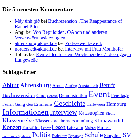
Die 5 neuesten Kommentare
Máy tính giờ
bei
Buchrezension „The Reappearance of
Rachel Price“
Angi
bei
Von Reptiloiden, QAnon und anderen
Verschwörungsideologien
ahrensburg-aktuell.de
bei
Vorlesewettbewerb
norderstedt-aktuell.de
bei
Interview mit Frau Monthofer
Tobias
bei
Keine Idee für dein Wochenende? 7 Ideen gegen
Langeweile
Schlagwörter
Ahrensburg
Abitur
Berufe
Austausch
Armut
Ausflug
Event
Buchrezension
Feiertage
Chor
Demonstration
Corona
Geschichte
Hamburg
Gang des Erinnerns
Ferien
Halloween
Informationen
Interview
Katastrophen
Kirche
Klassenreise
Klimawandel
Klassensprecherversammlung
Konzert
Lesen
Literatur
Kurzfilm
Musical
Lehrer
Malerei
Politik
Schule
SV
Storytime
Praktikum
Reportage
Pandemie/Epidemie