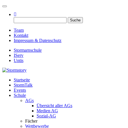
Toggle navigation
Suche
nach:
Team
Kontakt
Impressum & Datenschutz
Stormarnschule
IServ
Untis
Startseite
Eure digitale Schülerzeitung
StormTalk
Stormstory
Events
Schule
AGs
Übersicht aller AGs
Medien AG
Sozial-AG
Fächer
Wettbewerbe