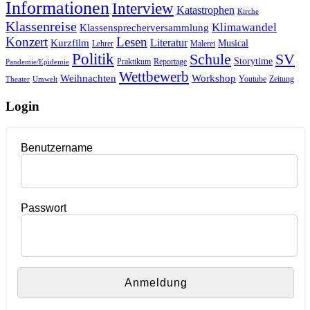
Informationen
Interview
Katastrophen
Kirche
Klassenreise
Klimawandel
Klassensprecherversammlung
Konzert
Lesen
Literatur
Kurzfilm
Musical
Lehrer
Malerei
Politik
Schule
SV
Storytime
Praktikum
Reportage
Pandemie/Epidemie
Wettbewerb
Weihnachten
Workshop
Youtube
Zeitung
Theater
Umwelt
Login
Benutzername
Passwort