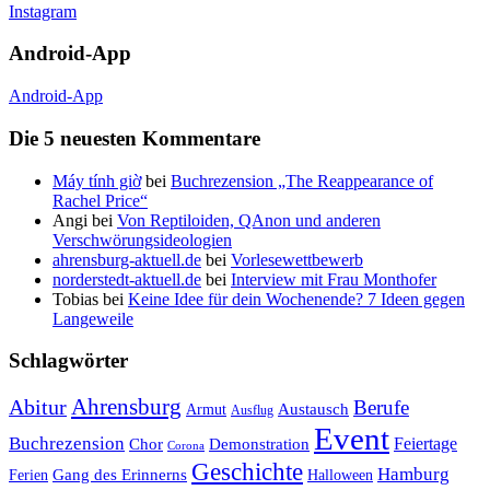
Instagram
Android-App
Android-App
Die 5 neuesten Kommentare
Máy tính giờ
bei
Buchrezension „The Reappearance of
Rachel Price“
Angi
bei
Von Reptiloiden, QAnon und anderen
Verschwörungsideologien
ahrensburg-aktuell.de
bei
Vorlesewettbewerb
norderstedt-aktuell.de
bei
Interview mit Frau Monthofer
Tobias
bei
Keine Idee für dein Wochenende? 7 Ideen gegen
Langeweile
Schlagwörter
Ahrensburg
Abitur
Berufe
Austausch
Armut
Ausflug
Event
Buchrezension
Feiertage
Chor
Demonstration
Corona
Geschichte
Hamburg
Gang des Erinnerns
Ferien
Halloween