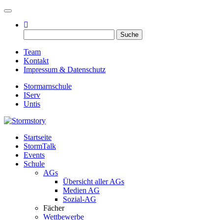
Toggle navigation
Suche
nach:
Team
Kontakt
Impressum & Datenschutz
Stormarnschule
IServ
Untis
Startseite
Eure digitale Schülerzeitung
StormTalk
Stormstory
Events
Schule
AGs
Übersicht aller AGs
Medien AG
Sozial-AG
Fächer
Wettbewerbe