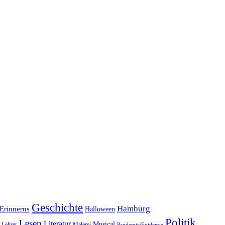
Geschichte
Hamburg
Erinnerns
Halloween
Politik
Lesen
Literatur
Musical
Lehrer
Malerei
Pandemie/Epidemie