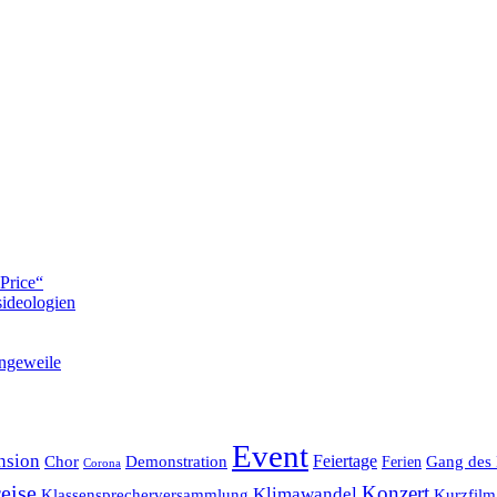
Price“
ideologien
ngeweile
Event
nsion
Feiertage
Chor
Demonstration
Gang des 
Ferien
Corona
eise
Konzert
Klimawandel
Klassensprecherversammlung
Kurzfilm