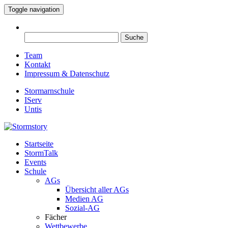
Toggle navigation
Suche
nach:
Team
Kontakt
Impressum & Datenschutz
Stormarnschule
IServ
Untis
Startseite
Eure digitale Schülerzeitung
StormTalk
Stormstory
Events
Schule
AGs
Übersicht aller AGs
Medien AG
Sozial-AG
Fächer
Wettbewerbe