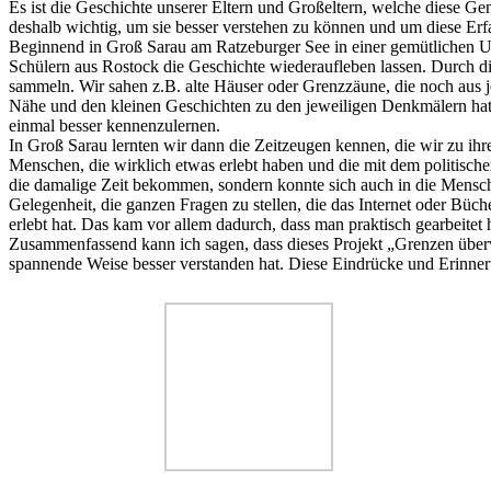
Es ist die Geschichte unserer Eltern und Großeltern, welche diese Ge
deshalb wichtig, um sie besser verstehen zu können und um diese Erfa
Beginnend in Groß Sarau am Ratzeburger See in einer gemütlichen Un
Schülern aus Rostock die Geschichte wiederaufleben lassen. Durch d
sammeln. Wir sahen z.B. alte Häuser oder Grenzzäune, die noch aus j
Nähe und den kleinen Geschichten zu den jeweiligen Denkmälern hat 
einmal besser kennenzulernen.
In Groß Sarau lernten wir dann die Zeitzeugen kennen, die wir zu ihr
Menschen, die wirklich etwas erlebt haben und die mit dem politische
die damalige Zeit bekommen, sondern konnte sich auch in die Mensche
Gelegenheit, die ganzen Fragen zu stellen, die das Internet oder Bü
erlebt hat. Das kam vor allem dadurch, dass man praktisch gearbeitet
Zusammenfassend kann ich sagen, dass dieses Projekt „Grenzen über
spannende Weise besser verstanden hat. Diese Eindrücke und Erinneru