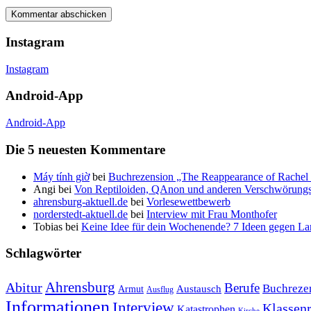
Instagram
Instagram
Android-App
Android-App
Die 5 neuesten Kommentare
Máy tính giờ
bei
Buchrezension „The Reappearance of Rachel 
Angi
bei
Von Reptiloiden, QAnon und anderen Verschwörungs
ahrensburg-aktuell.de
bei
Vorlesewettbewerb
norderstedt-aktuell.de
bei
Interview mit Frau Monthofer
Tobias
bei
Keine Idee für dein Wochenende? 7 Ideen gegen La
Schlagwörter
Ahrensburg
Abitur
Berufe
Buchreze
Austausch
Armut
Ausflug
Informationen
Interview
Klassenr
Katastrophen
Kirche