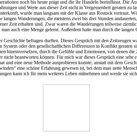
nerationen noch bis heute prägt und die ihr Handeln beeinflusst. Die A
hrungen und Werte aus dieser Zeit nicht in Vergessenheit geraten zu la
terkunft, wurde man langsam mit der Klasse aus Rostock vertraut. Wäh
ie langen Wanderungen, die meistens zwei bis drei Stunden andauerten
ener Zeit erhalten sind. Zwar waren die Wanderungen teilweise ziemlic
man auch eine Menge gelernt. Außerdem hatte man durch die langen Ge
er Geschichte befragen durften. Dieses Gespräch mit den Zeitzeugen war
n System oder den gesellschaftlichen Differenzen in Konflikt geraten s
n hineinversetzen, durch die Gefühle und Emotionen, von denen die Zei
cher nicht beantworten können. Für mich war dieses Gespräch eine sehr
 hat und eine neue Methode ausprobieren konnte, anstatt mit dem Gesch
winden“ eine schöne Erfahrung gewesen ist, bei dem man nette Mensc
ngen kann ich für mein weiteres Leben mitnehmen und werde sie sicher