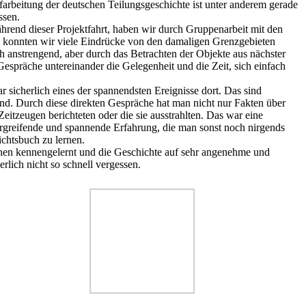
ufarbeitung der deutschen Teilungsgeschichte ist unter anderem gerade
ssen.
rend dieser Projektfahrt, haben wir durch Gruppenarbeit mit den
, konnten wir viele Eindrücke von den damaligen Grenzgebieten
h anstrengend, aber durch das Betrachten der Objekte aus nächster
spräche untereinander die Gelegenheit und die Zeit, sich einfach
 sicherlich eines der spannendsten Ereignisse dort. Das sind
ind. Durch diese direkten Gespräche hat man nicht nur Fakten über
tzeugen berichteten oder die sie ausstrahlten. Das war eine
 ergreifende und spannende Erfahrung, die man sonst noch nirgends
ichtsbuch zu lernen.
hen kennengelernt und die Geschichte auf sehr angenehme und
lich nicht so schnell vergessen.