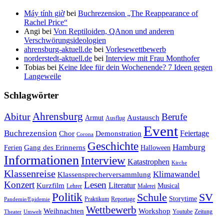
Máy tính giờ
bei
Buchrezension „The Reappearance of
Rachel Price“
Angi
bei
Von Reptiloiden, QAnon und anderen
Verschwörungsideologien
ahrensburg-aktuell.de
bei
Vorlesewettbewerb
norderstedt-aktuell.de
bei
Interview mit Frau Monthofer
Tobias
bei
Keine Idee für dein Wochenende? 7 Ideen gegen
Langeweile
Schlagwörter
Ahrensburg
Abitur
Berufe
Austausch
Armut
Ausflug
Event
Buchrezension
Feiertage
Chor
Demonstration
Corona
Geschichte
Hamburg
Gang des Erinnerns
Ferien
Halloween
Informationen
Interview
Katastrophen
Kirche
Klassenreise
Klimawandel
Klassensprecherversammlung
Konzert
Lesen
Literatur
Kurzfilm
Musical
Lehrer
Malerei
Politik
Schule
SV
Storytime
Praktikum
Reportage
Pandemie/Epidemie
Wettbewerb
Weihnachten
Workshop
Youtube
Zeitung
Theater
Umwelt