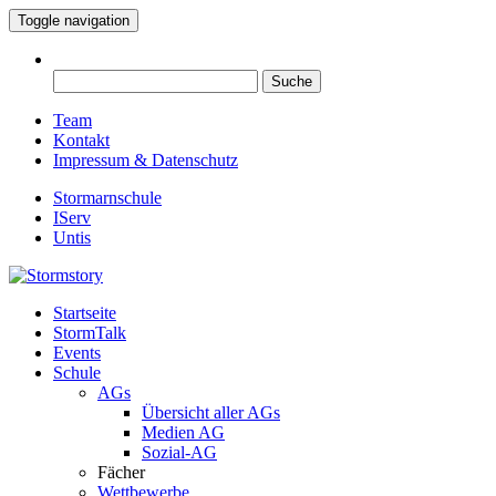
Toggle navigation
Suche
nach:
Team
Kontakt
Impressum & Datenschutz
Stormarnschule
IServ
Untis
Startseite
Eure digitale Schülerzeitung
StormTalk
Stormstory
Events
Schule
AGs
Übersicht aller AGs
Medien AG
Sozial-AG
Fächer
Wettbewerbe