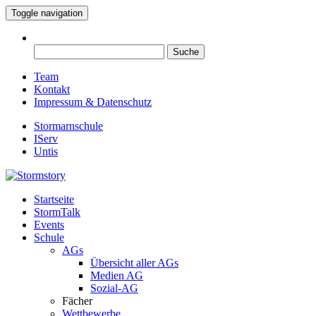
Toggle navigation
Suche
nach:
Team
Kontakt
Impressum & Datenschutz
Stormarnschule
IServ
Untis
Startseite
Eure digitale Schülerzeitung
StormTalk
Stormstory
Events
Schule
AGs
Übersicht aller AGs
Medien AG
Sozial-AG
Fächer
Wettbewerbe