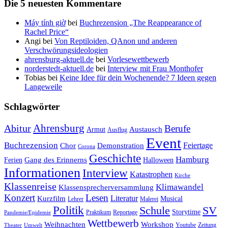
Die 5 neuesten Kommentare
Máy tính giờ
bei
Buchrezension „The Reappearance of
Rachel Price“
Angi
bei
Von Reptiloiden, QAnon und anderen
Verschwörungsideologien
ahrensburg-aktuell.de
bei
Vorlesewettbewerb
norderstedt-aktuell.de
bei
Interview mit Frau Monthofer
Tobias
bei
Keine Idee für dein Wochenende? 7 Ideen gegen
Langeweile
Schlagwörter
Ahrensburg
Abitur
Berufe
Austausch
Armut
Ausflug
Event
Buchrezension
Feiertage
Chor
Demonstration
Corona
Geschichte
Hamburg
Gang des Erinnerns
Ferien
Halloween
Informationen
Interview
Katastrophen
Kirche
Klassenreise
Klimawandel
Klassensprecherversammlung
Konzert
Lesen
Literatur
Kurzfilm
Musical
Lehrer
Malerei
Politik
Schule
SV
Storytime
Praktikum
Reportage
Pandemie/Epidemie
Wettbewerb
Weihnachten
Workshop
Youtube
Zeitung
Theater
Umwelt