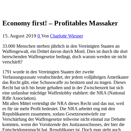
Economy first! – Profitables Massaker
15. August 2019
0
Von
Charlotte Wiesner
33.000 Menschen sterben jährlich in den Vereinigten Staaten an
Waffengewalt, ein Drittel davon durch Mord. Dies ist durch die dort
herrschenden Waffengesetze bedingt, doch warum werden sie nicht
verschärft?
1791 wurde in den Vereinigten Staaten der zweite
Verfassungszusatz verabschiedet, der jedem volljährigen Amerikaner
das Recht gibt, eine Schusswaffe zu besitzen und zu tragen. Dieses
Recht hat sich bis heute gehalten und in der Zwischenzeit hat sich
eine unfassbar mächtige Waffenlobby etabliert: die NRA (National
Rifle Association).
Mit allen Mittel verteidigt die NRA dieses Recht und das nur, weil
es für sie mehr Profit bedeutet. Die NRA arbeitet eng mit den
Republikanern zusammen, sodass Gesetzesentwürfe zur
Verschärfung der Waffengesetze teilweise nicht einmal zur Debatte
kommen, wenn der Vorsitzende des Justizausschusses, der hier die
Entscheidungsmacht hat, Republikaner ist. Doch man steht auch