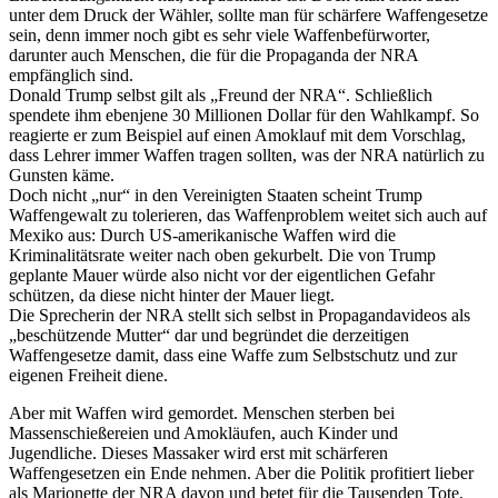
unter dem Druck der Wähler, sollte man für schärfere Waffengesetze
sein, denn immer noch gibt es sehr viele Waffenbefürworter,
darunter auch Menschen, die für die Propaganda der NRA
empfänglich sind.
Donald Trump selbst gilt als „Freund der NRA“. Schließlich
spendete ihm ebenjene 30 Millionen Dollar für den Wahlkampf. So
reagierte er zum Beispiel auf einen Amoklauf mit dem Vorschlag,
dass Lehrer immer Waffen tragen sollten, was der NRA natürlich zu
Gunsten käme.
Doch nicht „nur“ in den Vereinigten Staaten scheint Trump
Waffengewalt zu tolerieren, das Waffenproblem weitet sich auch auf
Mexiko aus: Durch US-amerikanische Waffen wird die
Kriminalitätsrate weiter nach oben gekurbelt. Die von Trump
geplante Mauer würde also nicht vor der eigentlichen Gefahr
schützen, da diese nicht hinter der Mauer liegt.
Die Sprecherin der NRA stellt sich selbst in Propagandavideos als
„beschützende Mutter“ dar und begründet die derzeitigen
Waffengesetze damit, dass eine Waffe zum Selbstschutz und zur
eigenen Freiheit diene.
Aber mit Waffen wird gemordet. Menschen sterben bei
Massenschießereien und Amokläufen, auch Kinder und
Jugendliche. Dieses Massaker wird erst mit schärferen
Waffengesetzen ein Ende nehmen. Aber die Politik profitiert lieber
als Marionette der NRA davon und betet für die Tausenden Tote,