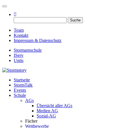
Toggle navigation
Suche
nach:
Team
Kontakt
Impressum & Datenschutz
Stormarnschule
IServ
Untis
Startseite
Eure digitale Schülerzeitung
StormTalk
Stormstory
Events
Schule
AGs
Übersicht aller AGs
Medien AG
Sozial-AG
Fächer
Wettbewerbe