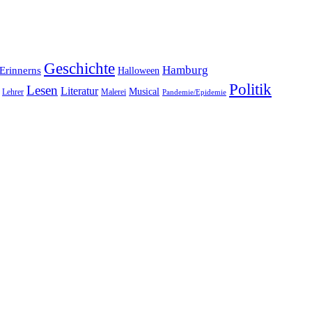
Geschichte
Hamburg
Erinnerns
Halloween
Politik
Lesen
Literatur
Musical
Lehrer
Malerei
Pandemie/Epidemie