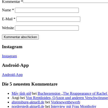
Kommentar
*
Name
*
E-Mail
*
Website
Instagram
Instagram
Android-App
Android-App
Die 5 neuesten Kommentare
Máy tính giờ
bei
Buchrezension „The Reappearance of Rachel 
Angi
bei
Von Reptiloiden, QAnon und anderen Verschwörungs
ahrensburg-aktuell.de
bei
Vorlesewettbewerb
norderstedt-aktuell.de
bei
Interview mit Frau Monthofer