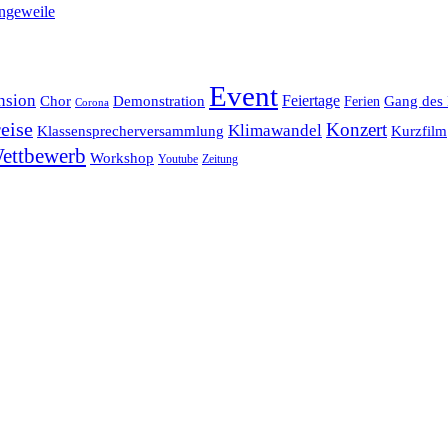
ngeweile
Event
nsion
Feiertage
Chor
Demonstration
Gang des 
Ferien
Corona
eise
Konzert
Klimawandel
Klassensprecherversammlung
Kurzfilm
ettbewerb
Workshop
Youtube
Zeitung