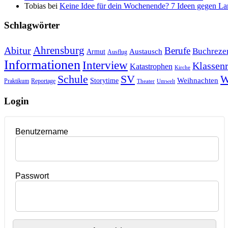
Tobias
bei
Keine Idee für dein Wochenende? 7 Ideen gegen La
Schlagwörter
Ahrensburg
Abitur
Berufe
Buchreze
Austausch
Armut
Ausflug
Informationen
Interview
Klassenr
Katastrophen
Kirche
Schule
SV
W
Weihnachten
Storytime
Praktikum
Reportage
Theater
Umwelt
Login
Benutzername
Passwort