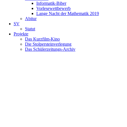
Informatik-Biber
Vorlesewettbewerb
Lange Nacht der Mathematik 2019
Abitur
SV
Statut
Projekte
Das Kurzfilm-Kino
Die Stolpersteinverlegung
Das Schülerzeitungs-Archiv