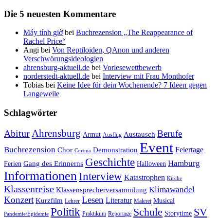
Die 5 neuesten Kommentare
Máy tính giờ
bei
Buchrezension „The Reappearance of
Rachel Price“
Angi
bei
Von Reptiloiden, QAnon und anderen
Verschwörungsideologien
ahrensburg-aktuell.de
bei
Vorlesewettbewerb
norderstedt-aktuell.de
bei
Interview mit Frau Monthofer
Tobias
bei
Keine Idee für dein Wochenende? 7 Ideen gegen
Langeweile
Schlagwörter
Ahrensburg
Abitur
Berufe
Austausch
Armut
Ausflug
Event
Buchrezension
Feiertage
Chor
Demonstration
Corona
Geschichte
Hamburg
Gang des Erinnerns
Ferien
Halloween
Informationen
Interview
Katastrophen
Kirche
Klassenreise
Klimawandel
Klassensprecherversammlung
Konzert
Lesen
Literatur
Kurzfilm
Musical
Lehrer
Malerei
Politik
Schule
SV
Storytime
Praktikum
Reportage
Pandemie/Epidemie