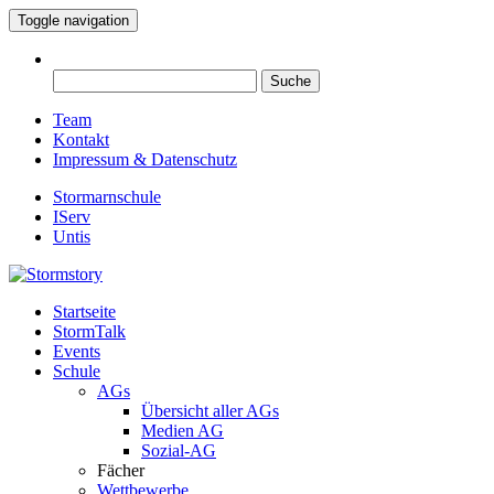
Toggle navigation
Suche
nach:
Team
Kontakt
Impressum & Datenschutz
Stormarnschule
IServ
Untis
Startseite
Eure digitale Schülerzeitung
StormTalk
Stormstory
Events
Schule
AGs
Übersicht aller AGs
Medien AG
Sozial-AG
Fächer
Wettbewerbe