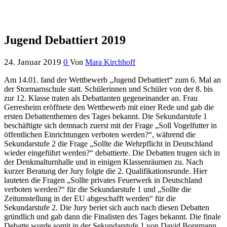
Jugend Debattiert 2019
24. Januar 2019
0
Von
Mara Kirchhoff
Am 14.01. fand der Wettbewerb „Jugend Debattiert“ zum 6. Mal an
der Stormarnschule statt. Schülerinnen und Schüler von der 8. bis
zur 12. Klasse traten als Debattanten gegeneinander an.
Frau
Gerresheim eröffnete den Wettbewerb mit einer Rede und gab die
ersten Debattenthemen des Tages bekannt. Die Sekundarstufe 1
beschäftigte sich demnach zuerst mit der Frage „Soll Vogelfutter in
öffentlichen Einrichtungen verboten werden?“, während die
Sekundarstufe 2 die Frage „Sollte die Wehrpflicht in Deutschland
wieder eingeführt werden?“ debattierte. Die Debatten trugen sich in
der Denkmalturnhalle und in einigen Klassenräumen zu. Nach
kurzer Beratung der Jury folgte die 2. Qualifikationsrunde. Hier
lauteten die Fragen „Sollte privates Feuerwerk in Deutschland
verboten werden?“ für die Sekundarstufe 1 und „Sollte die
Zeitumstellung in der EU abgeschafft werden“ für die
Sekundarstufe 2. Die Jury beriet sich auch nach diesen Debatten
gründlich und gab dann die Finalisten des Tages bekannt. Die finale
Debatte wurde somit in der Sekundarstufe 1 von David Borgmann,